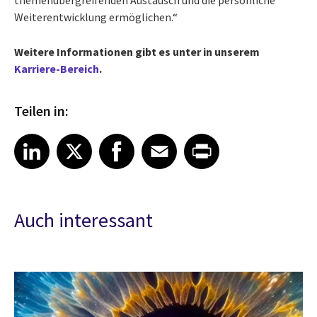
Weiterentwicklung ermöglichen.“
Weitere Informationen gibt es unter in unserem
Karriere-Bereich
.
Teilen in:
Share article on LinkedIn
Share article on X
Share article on Facebook
Share article on Email
Share article on Print
LinkedIn
X
Facebook
Email
Print
Auch interessant