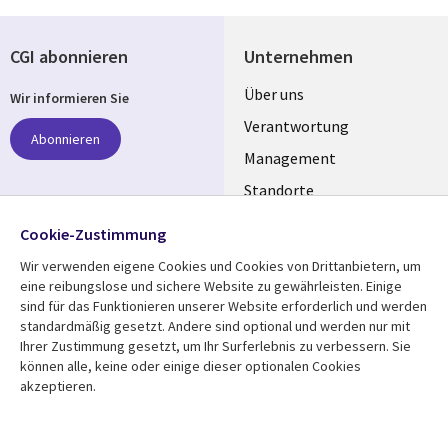
CGI abonnieren
Unternehmen
Useful
Über uns
Wir informieren Sie
links
Verantwortung
Abonnieren
GERMANY
Management
Standorte
Allianzen
Folgen Sie uns
Cookie-Zustimmung
Merger
Wir verwenden eigene Cookies und Cookies von Drittanbietern, um
Social
eine reibungslose und sichere Website zu gewährleisten. Einige
Media
sind für das Funktionieren unserer Website erforderlich und werden
GERMANY
standardmäßig gesetzt. Andere sind optional und werden nur mit
Ihrer Zustimmung gesetzt, um Ihr Surferlebnis zu verbessern. Sie
Mediathek
Rechtliches
können alle, keine oder einige dieser optionalen Cookies
akzeptieren.
Library
Legal
Aktuelles
Allgemeine
Geschäftsbedingungen
Links
GERMANY
Artikel