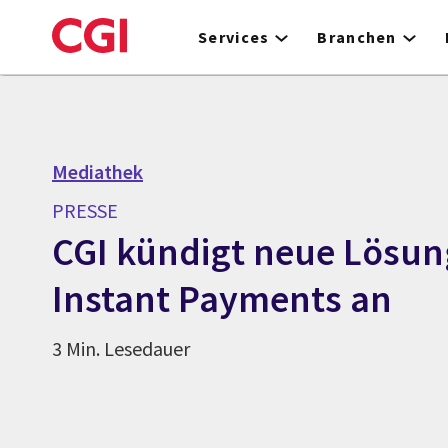
Skip
to
Services
Branchen
main
content
Mediathek
PRESSE
CGI kündigt neue Lösun
Instant Payments an
3 Min. Lesedauer