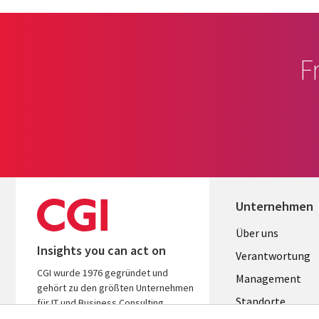
F
Unternehmen
Useful
Über uns
Insights you can act on
links
Verantwortung
CGI wurde 1976 gegründet und
GERMANY
Management
gehört zu den größten Unternehmen
Standorte
für IT und Business Consulting
weltweit. Wir kennen Ihre Branche,