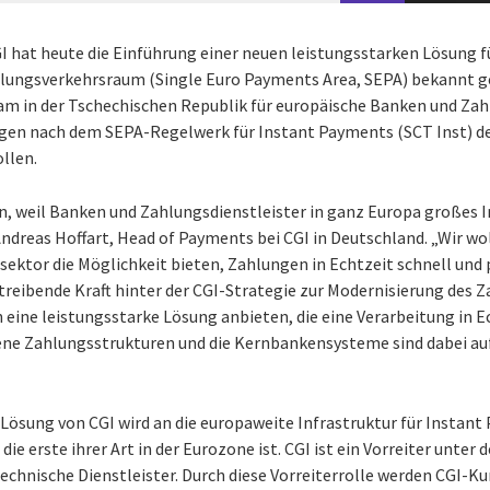
I hat heute die Einführung einer neuen leistungsstarken Lösung f
hlungsverkehrsraum (Single Euro Payments Area, SEPA) bekannt g
m in der Tschechischen Republik für europäische Banken und Zah
ngen nach dem SEPA-Regelwerk für Instant Payments (SCT Inst) 
llen.
in, weil Banken und Zahlungsdienstleister in ganz Europa großes 
Andreas Hoffart, Head of Payments bei CGI in Deutschland. „Wir w
ektor die Möglichkeit bieten, Zahlungen in Echtzeit schnell und 
 treibende Kraft hinter der CGI-Strategie zur Modernisierung des 
eine leistungsstarke Lösung anbieten, die eine Verarbeitung in Ec
ne Zahlungsstrukturen und die Kernbankensysteme sind dabei a
ösung von CGI wird an die europaweite Infrastruktur für Instan
e erste ihrer Art in der Eurozone ist. CGI ist ein Vorreiter unter
hnische Dienstleister. Durch diese Vorreiterrolle werden CGI-K