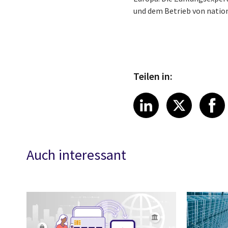
und dem Betrieb von natio
Teilen in:
Share article
Share art
Shar
LinkedIn
X
Auch interessant