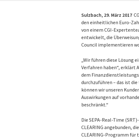
Sulzbach,
29. März 2017
CG
den einheitlichen Euro-Za
von einem CGI-Expertentea
entwickelt, die Überweisu
Council implementieren wo
„Wir führen diese Lösung e
Verfahren haben“, erklärt 
dem Finanzdienstleistungss
durchzuführen – das ist die
können wir unseren Kunden 
Auswirkungen auf vorhande
beschränkt.“
Die SEPA-Real-Time (SRT)-L
CLEARING angebunden, die di
CLEARING-Programm für tec