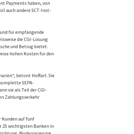
tant Payments haben, von
oll auch andere SCT-Inst-
e und für empfangende
elsweise die CGI-Lösung
sche und Betrug bietet.
eise hohen Kosten für den
arien“, betont Hoffart. Sie
e komplette SEPA-
nn sie als Teil der CGI-
den Zahlungsverkehr
r Kunden auf fünf
r 25 wichtigsten Banken in
nrichtung, Modernisierung