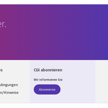
r.
es
CGI abonnieren
Wir informieren Sie
edingungen
ANY
Abonnieren
n/Hinweise
e
z