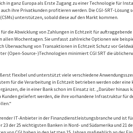
ch in ganz Europa als Erste Zugang zu einer Technologie für Ins
s auch ihre Privatkunden profitieren werden. Die CGI-SRT-Lösung s
CSMs) unterstützen, sobald diese auf den Markt kommen.
 für die Abwicklung von Zahlungen in Echtzeit für auftraggebend
n allen Wochentagen. Sie umfasst zahlreiche Optionen wie beispi
rch Überwachung von Transaktionen in Echtzeit Schutz vor Geldwä
ter (Open-Source-)Technologien minimiert CGI SRT die üblicherw
ßerst flexibel und unterstützt viele verschiedene Anwendungsszen
stem für die Verarbeitung in Echtzeit betrieben werden oder ein
gänzen, die in einer Bank schon im Einsatz ist. „Darüber hinaus ka
 Kunden geliefert werden, die ihre vorhandene Infrastruktur für 
llen.“
render IT-Anbieter in der Finanzdienstleistungsbranche und ist fü
r 23 der 25 wichtigsten Banken in Nord- und Südamerika und 21 de
en von CGI haben in den letzten 15 Jahren maßgeblich an der Ei