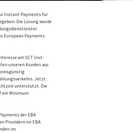
ür Instant Payments für
egeben. Die Lösung wurde
lungsdienstleister
des European Payments
Interesse am SCT Inst-
ollen unseren Kunden aus
preisgünstig
Zahlungsverkehrs. Jetzt
htzeit unterstützt. Die
uf ein Minimum
t Payments der EBA
 den Providern im EBA
unden im