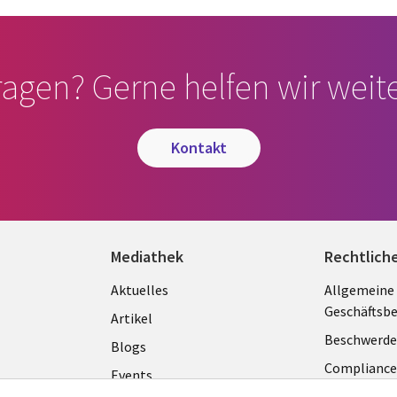
ragen? Gerne helfen wir weite
kontakt
Mediathek
Rechtlich
Library
Legal
Aktuelles
Allgemeine
Geschäftsb
Links
GERM
Artikel
Beschwerde
GERMANY
Blogs
Complianc
Events
Datenschut