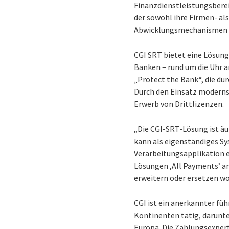
Finanzdienstleistungsberei
der sowohl ihre Firmen- al
Abwicklungsmechanismen (
CGI SRT bietet eine Lösung
Banken – rund um die Uhr a
„Protect the Bank“, die du
Durch den Einsatz moderns
Erwerb von Drittlizenzen.
„Die CGI-SRT-Lösung ist äu
kann als eigenständiges Sy
Verarbeitungsapplikation er
Lösungen ,All Payments’ an
erweitern oder ersetzen wo
CGI ist ein anerkannter füh
Kontinenten tätig, darunte
Europa. Die Zahlungsexpert