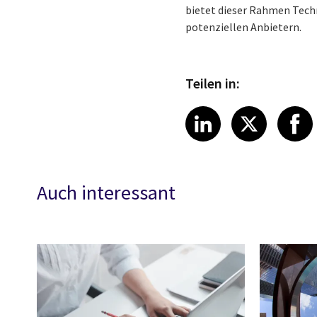
bietet dieser Rahmen Tech
potenziellen Anbietern.
Teilen in:
Share article
Share art
Shar
LinkedIn
X
Auch interessant