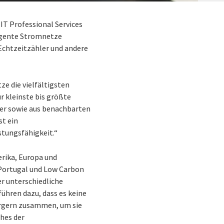
IT Professional Services
ligente Stromnetze
Echtzeitzähler und andere
ze die vielfältigsten
r kleinste bis größte
her sowie aus benachbarten
st ein
tungsfähigkeit.“
erika, Europa und
 Portugal und Low Carbon
r unterschiedliche
ühren dazu, dass es keine
sorgern zusammen, um sie
hes der