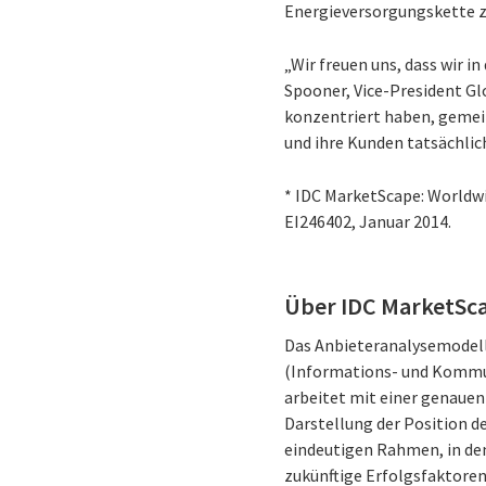
Energieversorgungskette z
„Wir freuen uns, dass wir 
Spooner, Vice-President Glo
konzentriert haben, gemein
und ihre Kunden tatsächlic
* IDC MarketScape: Worldwi
EI246402, Januar 2014.
Über IDC MarketSc
Das Anbieteranalysemodell
(Informations- und Kommun
arbeitet mit einer genauen
Darstellung der Position d
eindeutigen Rahmen, in dem
zukünftige Erfolgsfaktoren