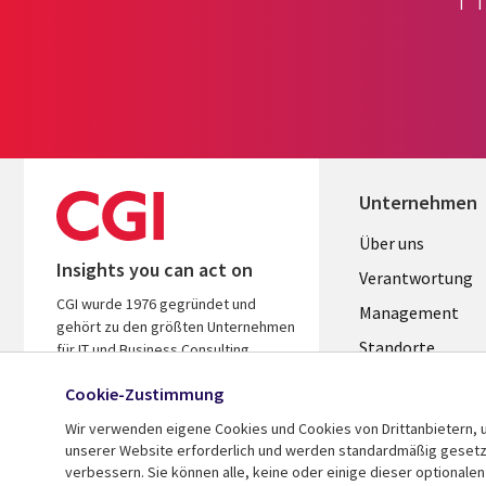
Unternehmen
Useful
Über uns
Insights you can act on
links
Verantwortung
CGI wurde 1976 gegründet und
GERMANY
Management
gehört zu den größten Unternehmen
Standorte
für IT und Business Consulting
weltweit. Wir kennen Ihre Branche,
Allianzen
Cookie-Zustimmung
handeln ergebnisorientiert und
Merger
helfen Ihnen so, den ROI zu steigern.
Wir verwenden eigene Cookies und Cookies von Drittanbietern, u
unserer Website erforderlich und werden standardmäßig gesetzt.
verbessern. Sie können alle, keine oder einige dieser optionale