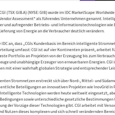
CGI (TSX: GIB.A) (NYSE: GIB) wurde im IDC MarketScape: Worldwide 
14 Vendor Assessment* als führendes Unternehmen genannt. Intel
uer und aufregender Betriebs- und Informationstechnologien wie 
Lieferung von Energie an die Verbraucher deutlich verändern.
e IDC an, dass „CGIs Kundenbasis im Bereich intelligente Stromnet
eilung umfasst: CGI ist auf vier Kontinenten präsent, arbeitet fü
teste Portfolio an Projekten von der Erzeugung bis zum Verbrauc
euge und unabhängige Erzeuger von erneuerbaren Energien. CGI i
n mit einer wahrhaft globalen Strategie und entsprechender Leis
genten Stromnetzen erstreckt sich über Nord-, Mittel- und Südam
entliche Beteiligungen an innovativen Projekten wie InovGrid in
Intelligente Technologien werden heute weltweit eingesetzt, abe
e Bedingungen sowie unterschiedliche gesetzliche Bestimmungen f
zung der Vorzüge dieser Technologien gibt. CGI arbeitet mit Ver
nd Nutzen dieses komplexen und sich schnell verändernden Bereic