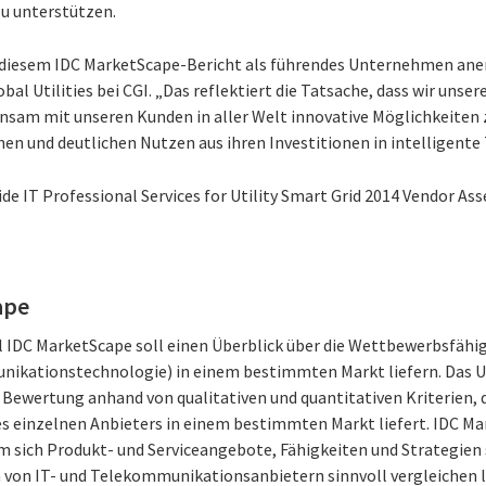
u unterstützen.
in diesem IDC MarketScape-Bericht als führendes Unternehmen ane
bal Utilities bei CGI. „Das reflektiert die Tatsache, dass wir un
sam mit unseren Kunden in aller Welt innovative Möglichkeiten z
hen und deutlichen Nutzen aus ihren Investitionen in intelligente
de IT Professional Services for Utility Smart Grid 2014 Vendor A
ape
 IDC MarketScape soll einen Überblick über die Wettbewerbsfähig
ikationstechnologie) in einem bestimmten Markt liefern. Das 
 Bewertung anhand von qualitativen und quantitativen Kriterien, d
es einzelnen Anbieters in einem bestimmten Markt liefert. IDC Ma
 sich Produkt- und Serviceangebote, Fähigkeiten und Strategien 
 von IT- und Telekommunikationsanbietern sinnvoll vergleichen l