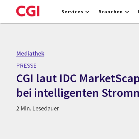
Skip
to
Services
Branchen
main
content
Mediathek
PRESSE
CGI laut IDC MarketSca
bei intelligenten Strom
2 Min. Lesedauer