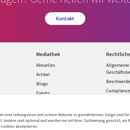
kontakt
Mediathek
Rechtlich
Library
Legal
Aktuelles
Allgemeine
Geschäftsb
Links
GERM
Artikel
Beschwerde
GERMANY
Blogs
Complianc
Events
Datenschut
Podcasts
Impressum
Presse
m eine reibungslose und sichere Website zu gewährleisten. Einige sind für
Cookie-Ein
Standpunkt
 Andere sind optional und werden nur mit Ihrer Zustimmung gesetzt, um Ih
n Cookies akzeptieren.