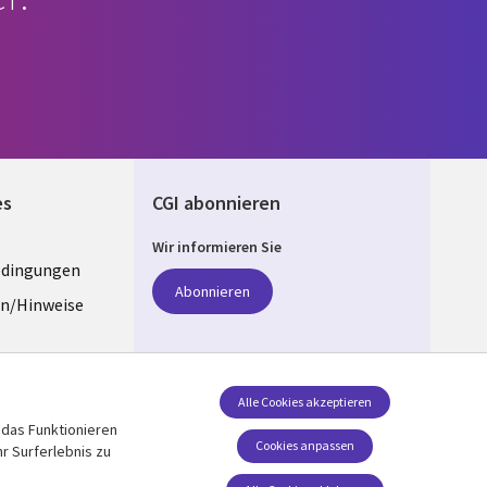
es
CGI abonnieren
Wir informieren Sie
edingungen
ANY
Abonnieren
n/Hinweise
e
z
Folgen Sie uns
Alle Cookies akzeptieren
 das Funktionieren
Social Media GERMANY
stellungen
Cookies anpassen
r Surferlebnis zu