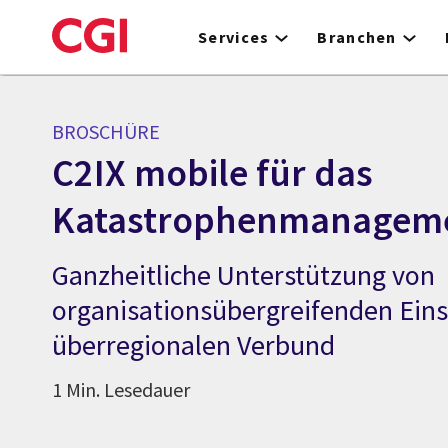
Skip
to
Services
Branchen
main
content
BROSCHÜRE
C2IX mobile für das
Katastrophenmanagem
Ganzheitliche Unterstützung von
organisationsübergreifenden Ein
überregionalen Verbund
1 Min. Lesedauer