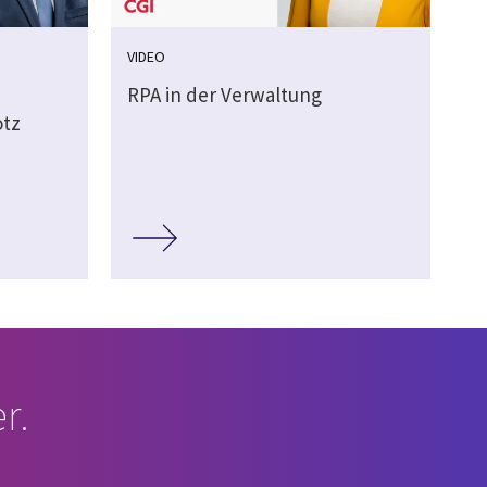
VIDEO
RPA in der Verwaltung
otz
r.