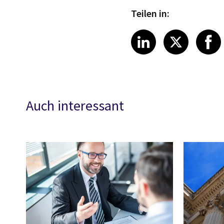
Teilen in:
Share on Link
Share on
Sha
LinkedIn
X
Auch interessant