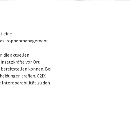
t eine
e Katastrophenmanagement.
n die aktuellen
insatzkräfte vor Ort
 bereitstellen können. Bei
eidungen treffen. C2IX
 Interoperabilität zu den