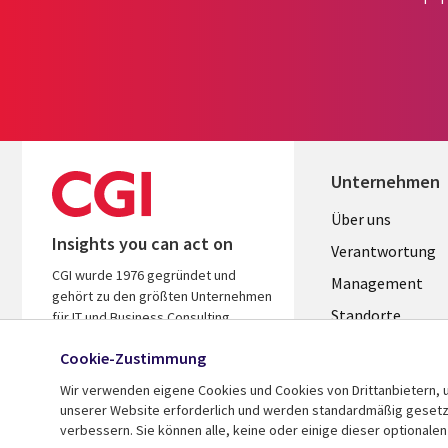
Unternehmen
Useful
Über uns
Insights you can act on
links
Verantwortung
CGI wurde 1976 gegründet und
GERMANY
Management
gehört zu den größten Unternehmen
Standorte
für IT und Business Consulting
weltweit. Wir kennen Ihre Branche,
Allianzen
Cookie-Zustimmung
handeln ergebnisorientiert und
Merger
helfen Ihnen so, den ROI zu steigern.
Wir verwenden eigene Cookies und Cookies von Drittanbietern, u
unserer Website erforderlich und werden standardmäßig gesetzt.
verbessern. Sie können alle, keine oder einige dieser optionale