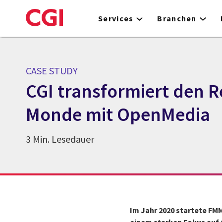
Skip
to
Services
Branchen
main
content
CASE STUDY
CGI transformiert den R
Monde mit OpenMedia
3 Min. Lesedauer
Im Jahr 2020 startete FM