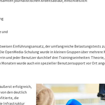
samten journalistischen Arbeitsablauf, einschließlich:
ung
e und
tweisen Einführungsansatz, der umfangreiche Belastungstests zur
. Die OpenMedia-Schulung wurde in kleinen Gruppen über mehrere
in und jeder Benutzer durchlief drei Trainingseinheiten: Theorie,
n Monaten wurde auch ein spezieller Benutzersupport vor Ort an
 äußerst erfolgreich,
von den deutlich
itierte, die
ie Infrastruktur