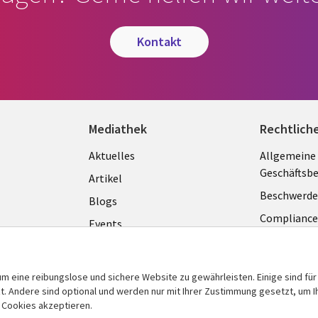
kontakt
Mediathek
Rechtlich
Library
Legal
Aktuelles
Allgemeine
Geschäftsb
Links
GERM
Artikel
Beschwerde
GERMANY
Blogs
Complianc
Events
Datenschut
Podcasts
Impressum
Presse
m eine reibungslose und sichere Website zu gewährleisten. Einige sind für
Cookie-Ein
 Andere sind optional und werden nur mit Ihrer Zustimmung gesetzt, um Ih
Standpunkt
n Cookies akzeptieren.