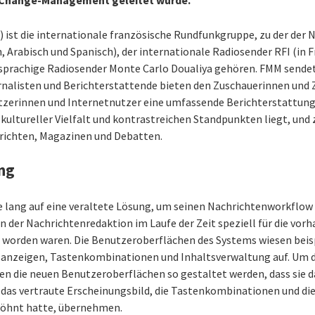
 Change-Management geleitet wurde.
ist die internationale französische Rundfunkgruppe, zu der der 
h, Arabisch und Spanisch), der internationale Radiosender RFI (in 
sprachige Radiosender Monte Carlo Doualiya gehören. FMM sendet 
rnalisten und Berichterstattende bieten den Zuschauerinnen und
utzerinnen und Internetnutzer eine umfassende Berichterstattun
kultureller Vielfalt und kontrastreichen Standpunkten liegt, und
richten, Magazinen und Debatten.
ng
re lang auf eine veraltete Lösung, um seinen Nachrichtenworkflow
in der Nachrichtenredaktion im Laufe der Zeit speziell für die vo
worden waren. Die Benutzeroberflächen des Systems wiesen beisp
sanzeigen, Tastenkombinationen und Inhaltsverwaltung auf. Um 
n die neuen Benutzeroberflächen so gestaltet werden, dass sie d
 das vertraute Erscheinungsbild, die Tastenkombinationen und di
wöhnt hatte, übernehmen.