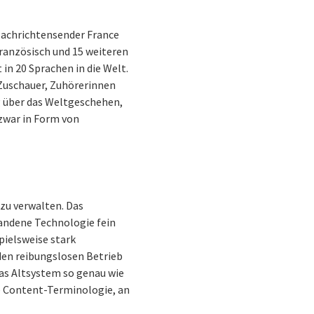
Nachrichtensender France
Französisch und 15 weiteren
in 20 Sprachen in die Welt.
 Zuschauer, Zuhörerinnen
g über das Weltgeschehen,
 zwar in Form von
 zu verwalten. Das
rhandene Technologie fein
ielsweise stark
den reibungslosen Betrieb
as Altsystem so genau wie
e Content-Terminologie, an