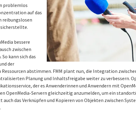
n problemlos
onzentration auf das
 reibungslosen
sicherstellte.
nMedia bessere
tausch zwischen
 So kann sich das
und der
Ressourcen abstimmen. FMM plant nun, die Integration zwischen
ralisierten Planung und Inhaltsfreigabe weiter zu verbessern. O
ikationsservice, der es Anwenderinnen und Anwendern mit OpenMe
ren OpenMedia-Servern gleichzeitig anzumelden, um ein standort
zt auch das Verknüpfen und Kopieren von Objekten zwischen Syst
.