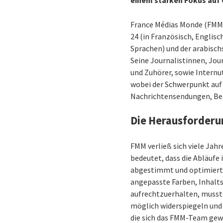
einem starken Fokus auf
France Médias Monde (FMM) 
24 (in Französisch, Englisc
Sprachen) und der arabisch
Seine Journalistinnen, Jou
und Zuhörer, sowie Intern
wobei der Schwerpunkt auf 
Nachrichtensendungen, Be
Die Herausforderu
FMM verließ sich viele Jah
bedeutet, dass die Abläufe 
abgestimmt und optimiert 
angepasste Farben, Inhalt
aufrechtzuerhalten, musste
möglich widerspiegeln und
die sich das FMM-Team ge