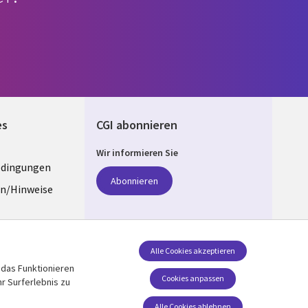
es
CGI abonnieren
Wir informieren Sie
edingungen
ANY
Abonnieren
n/Hinweise
e
z
Folgen Sie uns
Alle Cookies akzeptieren
 das Funktionieren
Social Media GERMANY
stellungen
Cookies anpassen
r Surferlebnis zu
Alle Cookies ablehnen