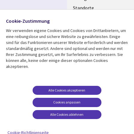
GERMANY
Standorte
Allianzen
Folgen Sie uns
Cookie-Zustimmung
Merger
Wir verwenden eigene Cookies und Cookies von Drittanbietern, um
Social
eine reibungslose und sichere Website zu gewährleisten. Einige
Media
sind für das Funktionieren unserer Website erforderlich und werden
GERMANY
standardmäßig gesetzt. Andere sind optional und werden nur mit
Ihrer Zustimmung gesetzt, um Ihr Surferlebnis zu verbessern. Sie
Mediathek
Rechtliches
können alle, keine oder einige dieser optionalen Cookies
akzeptieren.
Library
Legal
Aktuelles
Allgemeine
Geschäftsbedingungen
Links
GERMANY
Artikel
Beschwerden/Hinweise
GERMANY
Blogs
Alle Cookies akzeptieren
Compliance
Events
Cookies anpassen
Datenschutz
Podcasts
Impressum
Alle Cookies ablehnen
Presse
Cookie-Einstellungen
Standpunkt
Cookie-Richtlinienseite