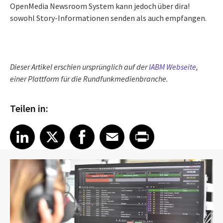
OpenMedia Newsroom System kann jedoch über dira!
sowohl Story-Informationen senden als auch empfangen.
Dieser Artikel erschien ursprünglich auf der
IABM Webseite
,
einer Plattform für die Rundfunkmedienbranche.
Teilen in:
Share article on LinkedIn
Share article on X
Share article on Facebook
Share article on Email
Share article on Print
LinkedIn
X
Facebook
Email
Print