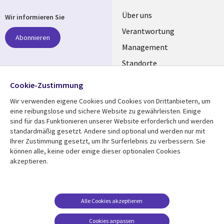
Useful
Über uns
Wir informieren Sie
links
Verantwortung
Abonnieren
GERMANY
Management
Standorte
Allianzen
Folgen Sie uns
Cookie-Zustimmung
Merger
Wir verwenden eigene Cookies und Cookies von Drittanbietern, um
Social
eine reibungslose und sichere Website zu gewährleisten. Einige
Media
sind für das Funktionieren unserer Website erforderlich und werden
GERMANY
standardmäßig gesetzt. Andere sind optional und werden nur mit
Ihrer Zustimmung gesetzt, um Ihr Surferlebnis zu verbessern. Sie
Mediathek
Rechtliches
können alle, keine oder einige dieser optionalen Cookies
akzeptieren.
Library
Legal
Aktuelles
Allgemeine
Geschäftsbedingungen
Links
GERMANY
Artikel
Beschwerden/Hinweise
GERMANY
Blogs
Alle Cookies akzeptieren
Compliance
Events
Cookies anpassen