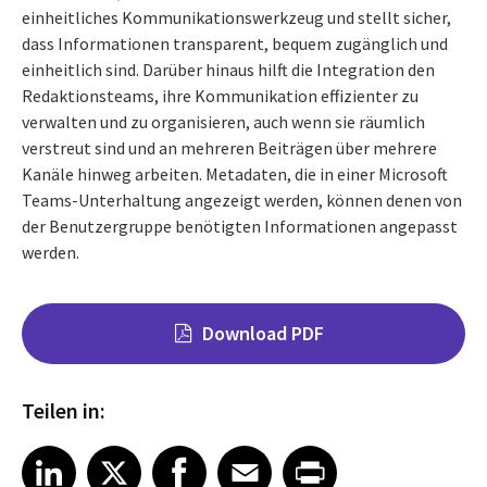
einheitliches Kommunikationswerkzeug und stellt sicher,
dass Informationen transparent, bequem zugänglich und
einheitlich sind. Darüber hinaus hilft die Integration den
Redaktionsteams, ihre Kommunikation effizienter zu
verwalten und zu organisieren, auch wenn sie räumlich
verstreut sind und an mehreren Beiträgen über mehrere
Kanäle hinweg arbeiten. Metadaten, die in einer Microsoft
Teams-Unterhaltung angezeigt werden, können denen von
der Benutzergruppe benötigten Informationen angepasst
werden.
Download PDF
Teilen in:
Share on LinkedIn
Share on X
Share on Facebook
Share on Email
Share on Print
LinkedIn
X
Facebook
Email
Print