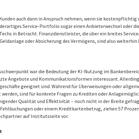
 Kunden auch dann in Anspruch nehmen, wenn sie kostenpflichtig w
n derartiges Service-Portfolio sogar einen Anbieterwechsel oder d
echs in Betracht. Finanzdienstleister, die über ein breites Servi
 Geldanlage oder Absicherung des Vermögens, sind also weiterhin k
sschwerpunkt war die Bedeutung der KI-Nutzung im Bankenbereich
tzte Angebote und Kommunikationsformen interessant. Allerding
nkgeschäfte geeignet sind. Während für Überweisungen oder allgeme
t werden, sind für konkrete Fragen zu Krediten oder Anlagemögl
igender Qualität und Effektivität – noch nicht in der Breite gefrag
i Fehlbuchungen oder einem Kreditkartenbetrug, ziehen 57 Prozen
hpartner auf Institutsseite vor.
t