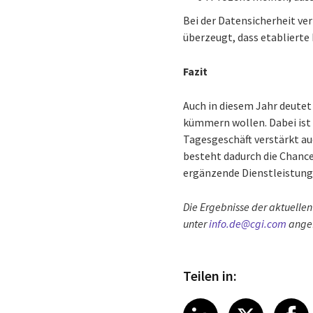
Bei der Datensicherheit ver
überzeugt, dass etablierte 
Fazit
Auch in diesem Jahr deutet
kümmern wollen. Dabei ist 
Tagesgeschäft verstärkt au
besteht dadurch die Chance
ergänzende Dienstleistung
Die Ergebnisse der aktuelle
unter
info.de@cgi.com
angef
Teilen in:
Share article
Share art
Shar
LinkedIn
X