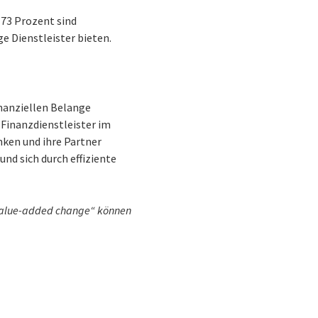
 73 Prozent sind
e Dienstleister bieten.
inanziellen Belange
Finanzdienstleister im
nken und ihre Partner
nd sich durch effiziente
 value-added change“ können