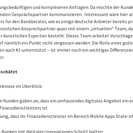
ärungsbedürftigen und komplexeren Anfragen: Da möchte der Kunde
realen Gesprächspartner kommunizieren. Interessant wäre hier al
ors für den Bankberater, wie es einige deutsche Anbieter bereits p
rsönlichen Ansprechpartner quasi mit einem „virtuellen“ Team, d
r künstlichen Experten besteht. Dieses Team arbeitet Vorschläg
arf nämlich ein Punkt nicht vergessen werden: Die Rolle eines gute
ben auch KI-unterstützt – ist immer noch ein wichtiges Differenz
r.
eschätzt
bnisse im Überblick:
n Kunden gaben an, dass ein umfassendes digitales Angebot ein 
Finanzdienstleisters ist.
nung, dass ihr Finanzdienstleister im Bereich Mobile Apps State-
 Banken mit digitalen Innovationen Schritt halten.