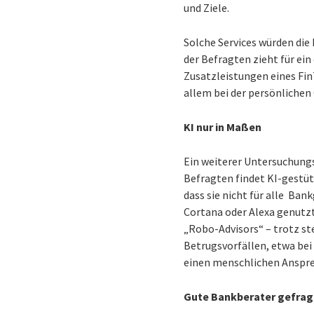
und Ziele.
Solche Services würden die
der Befragten zieht für ei
Zusatzleistungen eines FinT
allem bei der persönlichen
KI nur in Maßen
Ein weiterer Untersuchung
Befragten findet KI-gestü
dass sie nicht für alle Ba
Cortana oder Alexa genutz
„Robo-Advisors“ – trotz ste
Betrugsvorfällen, etwa be
einen menschlichen Ansprec
Gute Bankberater gefrag