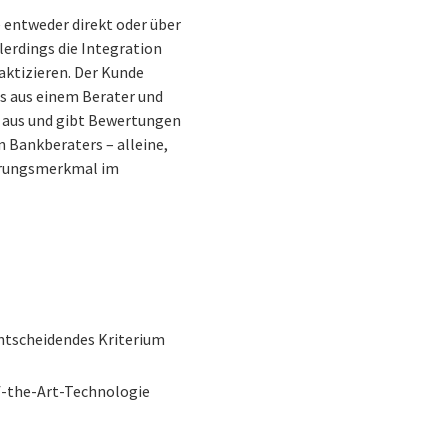
 entweder direkt oder über
lerdings die Integration
raktizieren. Der Kunde
as aus einem Berater und
e aus und gibt Bewertungen
n Bankberaters – alleine,
ierungsmerkmal im
entscheidendes Kriterium
of-the-Art-Technologie