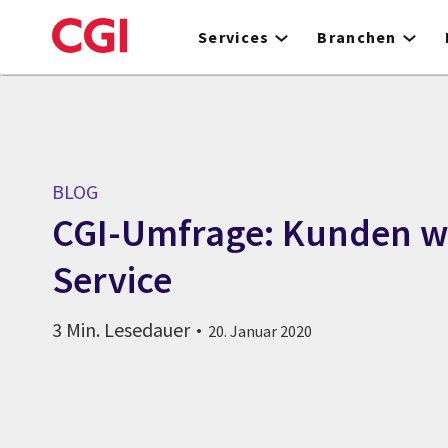
Skip
to
Services
Branchen
main
content
BLOG
CGI-Umfrage: Kunden w
Service
3 Min. Lesedauer
20. Januar 2020