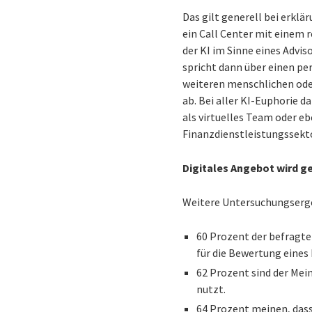
Das gilt generell bei erkl
ein Call Center mit einem 
der KI im Sinne eines Advis
spricht dann über einen pe
weiteren menschlichen ode
ab. Bei aller KI-Euphorie d
als virtuelles Team oder e
Finanzdienstleistungssekto
Digitales Angebot wird g
Weitere Untersuchungserge
60 Prozent der befragte
für die Bewertung eines 
62 Prozent sind der Mei
nutzt.
64 Prozent meinen, dass