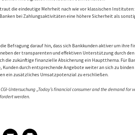
traut die eindeutige Mehrheit nach wie vor klassischen Instituten:
Banken bei Zahlungsaktivitäten eine höhere Sicherheit als sonstig
 die Befragung darauf hin, dass sich Bankkunden aktiver um ihre f
neben der transparenten und effektiven Unterstützung durch den 
ch die zukünftige finanzielle Absicherung ein Hauptthema. Für Ba
, Kunden durch entsprechende Angebote weiter an sich zu binden u
en ein zusätzliches Umsatzpotenzial zu erschließen.
n CGI-Untersuchung „Today’s financial consumer and the demand for
ordert werden.
 on LinkedIn
icle on X
e article on Facebook
Share article on Email
Share article on Print
Facebook
Email
Print