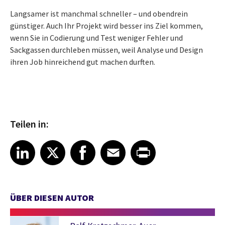
Langsamer ist manchmal schneller – und obendrein
günstiger. Auch Ihr Projekt wird besser ins Ziel kommen,
wenn Sie in Codierung und Test weniger Fehler und
Sackgassen durchleben müssen, weil Analyse und Design
ihren Job hinreichend gut machen durften.
Teilen in:
Share article on LinkedIn
Share article on X
Share article on Facebook
Share article on Email
Share article on Print
LinkedIn
X
Facebook
Email
Print
ÜBER DIESEN AUTOR