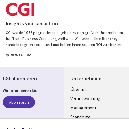
Insights you can act on
CGI wurde 1976 gegründet und gehört zu den größten Unternehmen
für IT und Business Consulting weltweit. Wir kennen Ihre Branche,
handeln ergebnisorientiert und helfen Ihnen so, den ROI zu steigern.
© 2026 CGI Inc.
CGI abonnieren
Unternehmen
Useful
Über uns
Wir informieren Sie
links
Verantwortung
Abonnieren
GERMANY
Management
Standorte
Allianzen