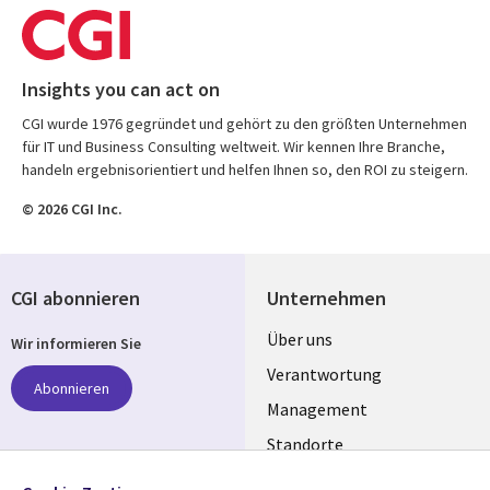
Insights you can act on
CGI wurde 1976 gegründet und gehört zu den größten Unternehmen
für IT und Business Consulting weltweit. Wir kennen Ihre Branche,
handeln ergebnisorientiert und helfen Ihnen so, den ROI zu steigern.
© 2026 CGI Inc.
CGI abonnieren
Unternehmen
Useful
Über uns
Wir informieren Sie
links
Verantwortung
Abonnieren
GERMANY
Management
Standorte
Allianzen