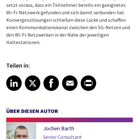
setzt voraus, dass ein Teilnehmer bereits ein geeignetes
Wi-Fi-Netzwerk gefunden und sich damit verbunden hat.
Konvergenzlösungen schließen diese Lücke und schaffen
einen Kommunikationskanal zwischen den 5G-Netzen und
den Wi-Fi-Netzwerken in der Nähe der jeweiligen
Haltestationen.
Teilen in:
Share article on LinkedIn
Share article on X
Share article on Facebook
Share article on Email
Share article on Print
LinkedIn
X
Facebook
Email
Print
ÜBER DIESEN AUTOR
Jochen Barth
Senior Consultant