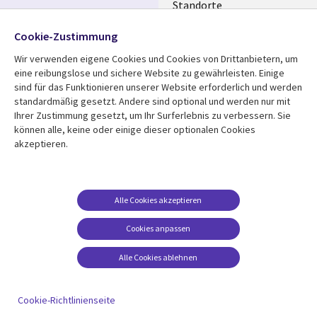
Standorte
Allianzen
Folgen Sie uns
Cookie-Zustimmung
Merger
Wir verwenden eigene Cookies und Cookies von Drittanbietern, um
Social
eine reibungslose und sichere Website zu gewährleisten. Einige
Media
sind für das Funktionieren unserer Website erforderlich und werden
GERMANY
standardmäßig gesetzt. Andere sind optional und werden nur mit
Ihrer Zustimmung gesetzt, um Ihr Surferlebnis zu verbessern. Sie
Mediathek
Rechtliches
können alle, keine oder einige dieser optionalen Cookies
akzeptieren.
Library
Legal
Aktuelles
Allgemeine
Geschäftsbedingungen
Links
GERMANY
Artikel
Beschwerden/Hinweise
GERMANY
Blogs
Alle Cookies akzeptieren
Compliance
Events
Cookies anpassen
Datenschutz
Podcasts
Impressum
Alle Cookies ablehnen
Presse
Cookie-Einstellungen
Standpunkt
Cookie-Richtlinienseite