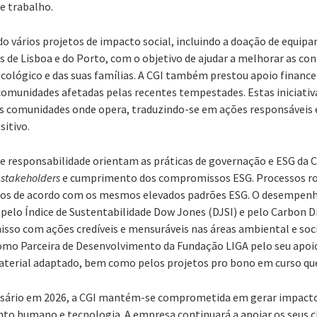
e trabalho.
 vários projetos de impacto social, incluindo a doação de equip
as de Lisboa e do Porto, com o objetivo de ajudar a melhorar as con
ológico e das suas famílias. A CGI também prestou apoio finance
comunidades afetadas pelas recentes tempestades. Estas iniciativ
 comunidades onde opera, traduzindo-se em ações responsáveis e 
sitivo.
 e responsabilidade orientam as práticas de governação e ESG da C
s
stakeholders
e cumprimento dos compromissos ESG. Processos ro
dos de acordo com os mesmos elevados padrões ESG. O desempenh
 pelo Índice de Sustentabilidade Dow Jones (DJSI) e pelo Carbon D
so com ações credíveis e mensuráveis nas áreas ambiental e soci
como Parceira de Desenvolvimento da Fundação LIGA pelo seu apo
aterial adaptado, bem como pelos projetos pro bono em curso qu
versário em 2026, a CGI mantém-se comprometida em gerar impacto
o humano e tecnologia. A empresa continuará a apoiar os seus cl