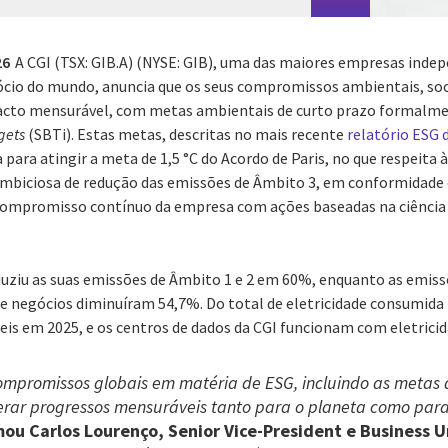
26
A CGI (TSX: GIB.A) (NYSE: GIB), uma das maiores empresas indep
ócio do mundo, anuncia que os seus compromissos ambientais, soc
cto mensurável, com metas ambientais de curto prazo formalme
gets
(SBTi). Estas metas, descritas no mais recente
relatório ESG 
para atingir a meta de 1,5 °C do Acordo de Paris, no que respeita 
mbiciosa de redução das emissões de Âmbito 3, em conformidade
compromisso contínuo da empresa com ações baseadas na ciência
eduziu as suas emissões de Âmbito 1 e 2 em 60%, enquanto as emis
e negócios diminuíram 54,7%. Do total de eletricidade consumida 
eis em 2025, e os centros de dados da CGI funcionam com eletrici
compromissos globais em matéria de ESG, incluindo as metas
gerar progressos mensuráveis tanto para o planeta como para
mou Carlos Lourenço, Senior Vice-President e Business 