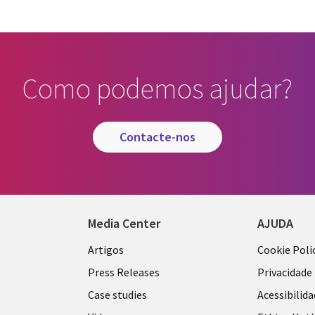
Como podemos ajudar?
contacte-nos
Media Center
AJUDA
Library
Legal
Artigos
Cookie Poli
Links
PORTU
Press Releases
Privacidade
L
PORTUGAL
Case studies
Acessibilid