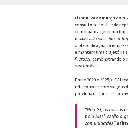
Lisboa,
24 de março de 20
consultoria em TI e de neg
continuam a gerar um impa
iniciativa
Science Based Tar
o plano de ação da empresa 
e mantêm uma trajetória a
Protocol
, demonstrando o 
sustentável.
Entre 2019 e 2025, a CGI r
relacionadas com viagens d
provinha de fontes renováv
“Na CGI, os nossos 
pela SBTi, estão a 
comunidades”,
afir