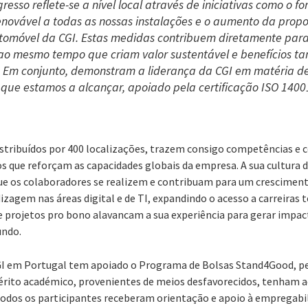
gresso reflete-se a nível local através de iniciativas como o 
enovável a todas as nossas instalações e o aumento da propo
automóvel da CGI. Estas medidas contribuem diretamente par
o mesmo tempo que criam valor sustentável e benefícios tan
. Em conjunto, demonstram a liderança da CGI em matéria de
 que estamos a alcançar, apoiado pela certificação ISO 1400
istribuídos por 400 localizações, trazem consigo competências e
dos que reforçam as capacidades globais da empresa. A sua cultura
e os colaboradores se realizem e contribuam para um cresciment
gem nas áreas digital e de TI, expandindo o acesso a carreiras 
o e projetos pro bono alavancam a sua experiência para gerar impa
undo.
CGI em Portugal tem apoiado o Programa de Bolsas Stand4Good, p
rito académico, provenientes de meios desfavorecidos, tenham a
Todos os participantes receberam orientação e apoio à empregabil