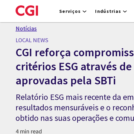
Skip
to
Serviços
Indústrias
main
content
Notícias
LOCAL NEWS
CGI reforça compromis
critérios ESG através d
aprovadas pela SBTi
Relatório ESG mais recente da em
resultados mensuráveis e o reco
obtido nas suas operações e com
4 min read