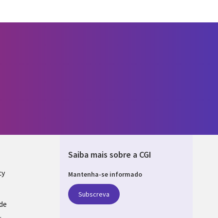
Saiba mais sobre a CGI
cy
Mantenha-se informado
GAL
Subscreva
ade