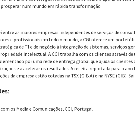
a prosperar num mundo em rápida transformação.
á entre as maiores empresas independentes de serviços de consult
res e profissionais em todo o mundo, a CGI oferece um portefóli
tratégica de TI e de negócio à integração de sistemas, serviços ger
propriedade intelectual. A CGI trabalha com os clientes através d
lementado por uma rede de entrega global que ajuda os clientes 
zações e a acelerar os resultados. A receita reportada para o ano f
ações da empresa estão cotadas na TSX (GIB.A) e na NYSE (GIB). Sa
ões:
s com os Media e Comunicações, CGI, Portugal