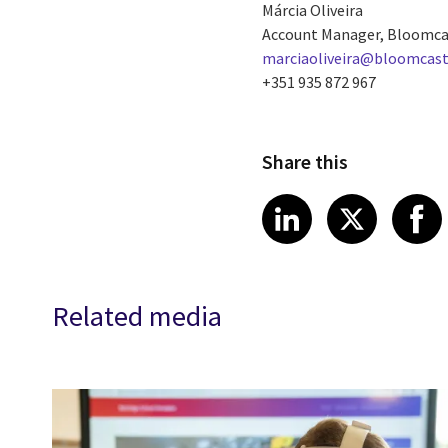
Márcia Oliveira
Account Manager, Bloomc
marciaoliveira@bloomcast
+351 935 872 967
Share this
Share article
Share art
Shar
LinkedIn
X
Related media