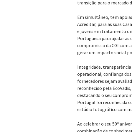
transição para o mercado d
Em simultâneo, tem apoiado
Acreditar, para as suas Cas
e jovens em tratamento onc
Portuguesa para ajudar as 
compromisso da CGI com as
gerar um impacto social po
Integridade, transparência
operacional, confiança do
fornecedores sejam avalia
reconhecido pela EcoVadis,
destacando o seu compromis
Portugal foi reconhecida 
estúdio fotográfico com m
Ao celebrar o seu 50º ani
combinação de conheciment