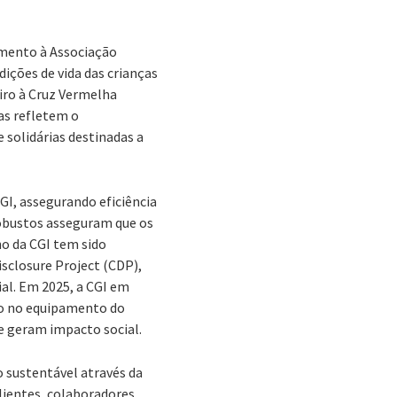
amento à Associação
dições de vida das crianças
iro à Cruz Vermelha
as refletem o
solidárias destinadas a
GI, assegurando eficiência
bustos asseguram que os
o da CGI tem sido
isclosure Project (CDP),
al. Em 2025, a CGI em
io no equipamento do
e geram impacto social.
 sustentável através da
ientes, colaboradores,