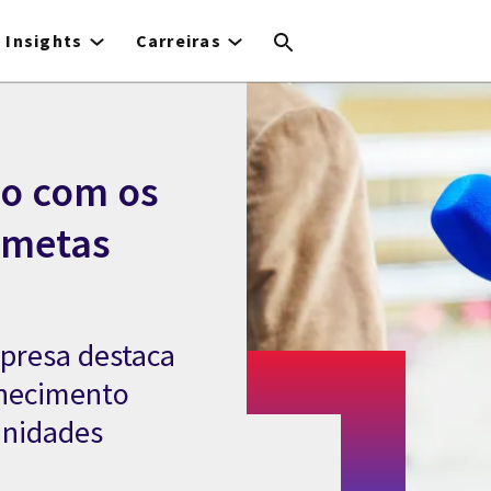
Insights
Carreiras
so com os
e metas
presa destaca
nhecimento
unidades