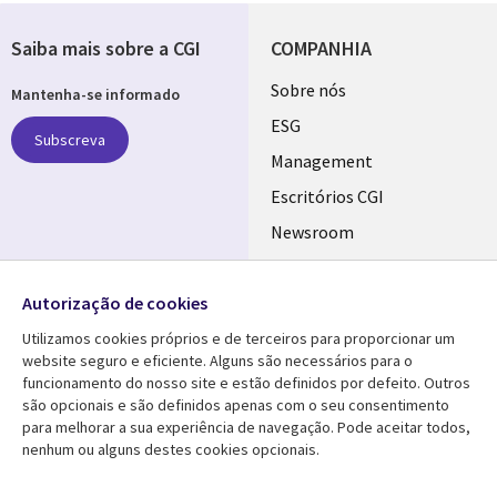
Saiba mais sobre a CGI
COMPANHIA
Useful
Sobre nós
Mantenha-se informado
links
ESG
Subscreva
PORTUGAL
Management
Escritórios CGI
Newsroom
Ecossistema de
Follow us
Parceiros
Autorização de cookies
Social
Fusões
Utilizamos cookies próprios e de terceiros para proporcionar um
Media
website seguro e eficiente. Alguns são necessários para o
PORTUGAL
funcionamento do nosso site e estão definidos por defeito. Outros
são opcionais e são definidos apenas com o seu consentimento
Media Center
AJUDA
para melhorar a sua experiência de navegação. Pode aceitar todos,
nenhum ou alguns destes cookies opcionais.
Library
Legal
Artigos
Cookie Policy