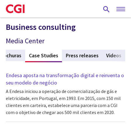
Skip
to
main
content
Business consulting
Media Center
Brochuras
Case Studies
(active tab)
Press releases
Videos
Endesa aposta na transformação digital e reinventa o
seu modelo de negócio
A Endesa iniciou a operação de comercialização de gás e
eletricidade, em Portugal, em 1993. Em 2015, com 150 mil
clientes em carteira, estabelece uma parceria com a CGI
com o objetivo de chegar aos 500 mil clientes em 2020.