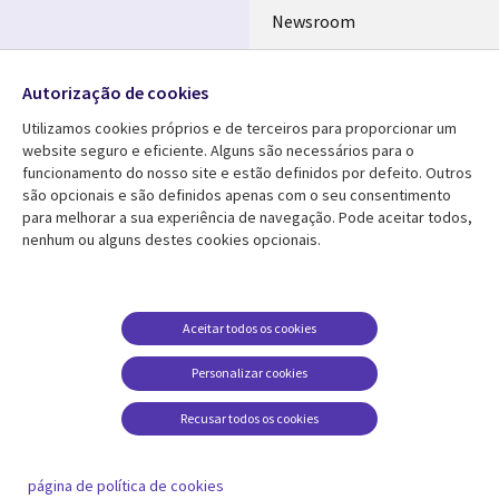
Newsroom
Ecossistema de
Follow us
Parceiros
Autorização de cookies
Social
Fusões
Utilizamos cookies próprios e de terceiros para proporcionar um
Media
website seguro e eficiente. Alguns são necessários para o
PORTUGAL
funcionamento do nosso site e estão definidos por defeito. Outros
são opcionais e são definidos apenas com o seu consentimento
Media Center
AJUDA
para melhorar a sua experiência de navegação. Pode aceitar todos,
nenhum ou alguns destes cookies opcionais.
Library
Legal
Artigos
Cookie Policy
Links
PORTUGAL
Press Releases
Privacidade
PORTUGAL
Case studies
Acessibilidade
Aceitar todos os cookies
Videos
Ethics-Hotline
Personalizar cookies
Blogs
Legal
Recusar todos os cookies
Podcasts
Centro de Gestão de
Cookies
página de política de cookies