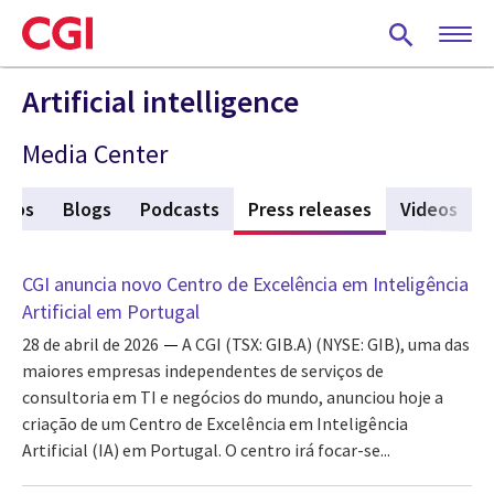
Skip
to
main
content
Artificial intelligence
Media Center
igos
Blogs
Podcasts
Press releases
(active tab)
Videos
CGI anuncia novo Centro de Excelência em Inteligência
Artificial em Portugal
28 de abril de 2026
A CGI (TSX: GIB.A) (NYSE: GIB), uma das
maiores empresas independentes de serviços de
consultoria em TI e negócios do mundo, anunciou hoje a
criação de um Centro de Excelência em Inteligência
Artificial (IA) em Portugal. O centro irá focar-se...