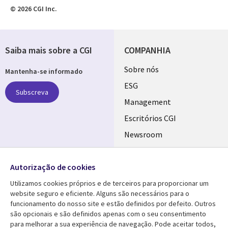
© 2026 CGI Inc.
Saiba mais sobre a CGI
COMPANHIA
Useful
Sobre nós
Mantenha-se informado
links
ESG
Subscreva
PORTUGAL
Management
Escritórios CGI
Newsroom
Ecossistema de
Follow us
Parceiros
Autorização de cookies
Social
Fusões
Utilizamos cookies próprios e de terceiros para proporcionar um
Media
website seguro e eficiente. Alguns são necessários para o
PORTUGAL
funcionamento do nosso site e estão definidos por defeito. Outros
são opcionais e são definidos apenas com o seu consentimento
Media Center
AJUDA
para melhorar a sua experiência de navegação. Pode aceitar todos,