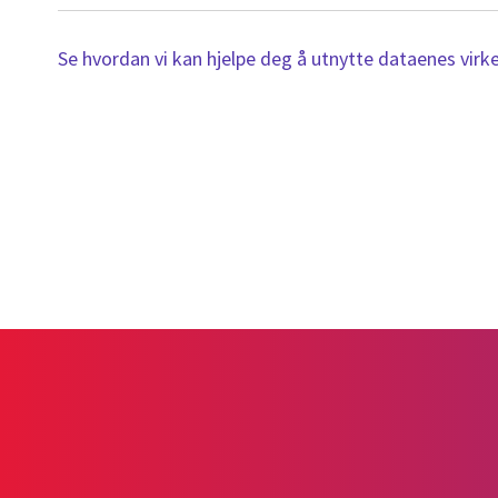
Se hvordan vi kan hjelpe deg å utnytte dataenes virke