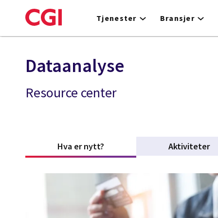
Skip
to
Tjenester
Bransjer
main
content
Dataanalyse
Resource center
Hva er nytt?
(active tab)
Aktiviteter