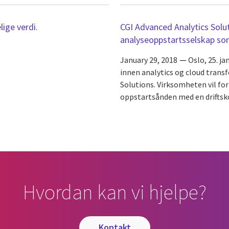
lige verdi.
CGI Advanced Analytics Solu
analyseoppstartsselskap som 
January 29, 2018
Oslo, 25. j
innen analytics og cloud trans
Solutions. Virksomheten vil f
oppstartsånden med en driftskon
Hvordan kan vi hjelpe?
kontakt