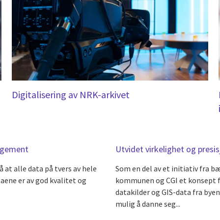
Digitalisering av NRK-arkivet
nagement
Utvidet virkelighet og pres
t alle data på tvers av hele
Som en del av et initiativ fra 
aene er av god kvalitet og
kommunen og CGI et konsept for
datakilder og GIS-data fra byen
mulig å danne seg...