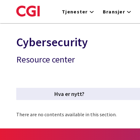
Skip
to
Tjenester
Bransjer
main
content
Cybersecurity
Resource center
Hva er nytt?
There are no contents available in this section.