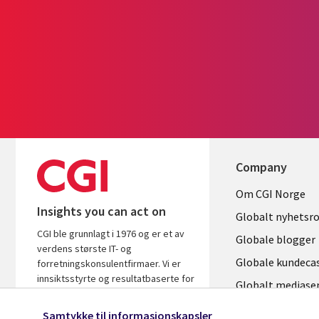
Company
Useful
Om CGI Norge
Insights you can act on
links
Globalt nyhetsr
CGI ble grunnlagt i 1976 og er et av
NORWAY
Globale blogger
verdens største IT- og
Globale kundeca
forretningskonsulentfirmaer. Vi er
innsiktsstyrte og resultatbaserte for
Globalt mediase
å sikre at du får mest ut av dine
investeringer.
Samtykke til informasjonskapsler