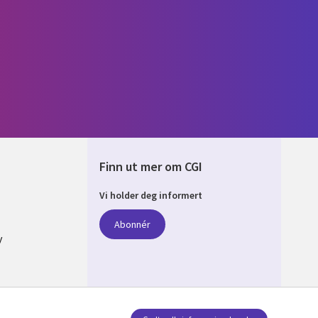
Finn ut mer om CGI
Vi holder deg informert
AY
Abonnér
y
jon av