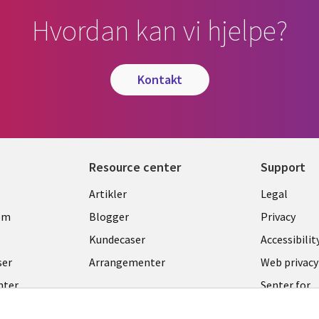
Hvordan kan vi hjelpe?
kontakt
Resource center
Support
Library
Legal
Artikler
Legal
Links
NORW
om
Blogger
Privacy
NORWAY
Kundecaser
Accessibilit
ser
Arrangementer
Web privacy
nter
Senter for
administras