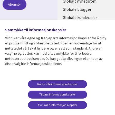
links
Globalt nyhetsrom
Abonnér
NORWAY
Globale blogger
Globale kundecaser
Globalt mediasenter
følg oss
Samtykke til informasjonskapsler
Social
Vi bruker våre egne og tredjeparts informasjonskapsler for å tilby
Media
et problemfritt og sikkert nettsted. Noen er nødvendige for at
nettstedet vårt skal fungere og er satt som standard. Andre er
NORWAY
valgfrie og settes kun med ditt samtykke for å forbedre
nettleseropplevelsen din. Du kan godta alle, ingen eller noen av
Resource center
Support
disse valgfrie informasjonskapslene.
Library
Legal
Artikler
Legal
Links
NORWAY
Blogger
Privacy
Godta alle informasjonskapsler
NORWAY
Kundecaser
Accessibility
Arrangementer
Web privacy
Tilpass informasjonskapsler
Senter for
Avvis alle informasjonskapsler
administrasjon av