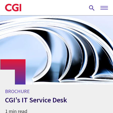
Skip
to
main
content
BROCHURE
CGI’s IT Service Desk
1 min read