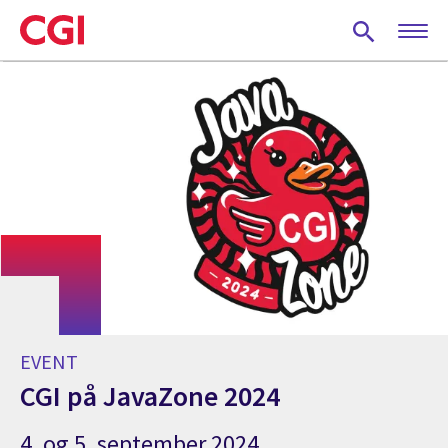
Skip
to
main
content
EVENT
CGI på JavaZone 2024
4. og 5. september 2024