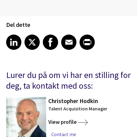
Del dette
Share article on LinkedIn
Share article on X
Share article on Facebook
Share article on Email
Share article on Print
LinkedIn
X
Facebook
Email
Print
Lurer du på om vi har en stilling for
deg, ta kontakt med oss:
Christopher Hodkin
Talent Acquisition Manager
View profile
Contact me