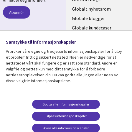
Vi holder deg informert
links
Globalt nyhetsrom
Abonnér
NORWAY
Globale blogger
Globale kundecaser
Globalt mediasenter
følg oss
Samtykke til informasjonskapsler
Social
Vi bruker våre egne og tredjeparts informasjonskapsler for å tilby
Media
et problemfritt og sikkert nettsted. Noen er nødvendige for at
nettstedet vårt skal fungere og er satt som standard. Andre er
NORWAY
valgfrie og settes kun med ditt samtykke for å forbedre
nettleseropplevelsen din. Du kan godta alle, ingen eller noen av
Resource center
Support
disse valgfrie informasjonskapslene.
Library
Legal
Artikler
Legal
Links
NORWAY
Blogger
Privacy
Godta alle informasjonskapsler
NORWAY
Kundecaser
Accessibility
Arrangementer
Web privacy
Tilpass informasjonskapsler
Senter for
Avvis alle informasjonskapsler