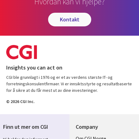
Hvordan kan vi hjelpe?
kontakt
Insights you can act on
CGI ble grunnlagt i 1976 og er et av verdens største IT- og
forretningskonsulentfirmaer. Vi er innsiktsstyrte og resultatbaserte
for å sikre at du får mest ut av dine investeringer.
© 2026 CGI Inc.
Finn ut mer om CGI
Company
Useful
Om CGI Norge