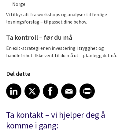
Norge
Vi tilbyr alt fra workshops og analyser til ferdige
løsningsforslag – tilpasset dine behov.
Ta kontroll – før du må
En exit-strategi er en investering i trygghet og
handlefrihet. Ikke vent til du må ut – planlegg det nå.
Del dette
Share article on LinkedIn
Share article on X
Share article on Facebook
Share article on Email
Share article on Print
LinkedIn
X
Facebook
Email
Print
Ta kontakt – vi hjelper deg å
komme i gang: