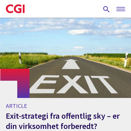
Skip
to
main
content
ARTICLE
Exit-strategi fra offentlig sky – er
din virksomhet forberedt?