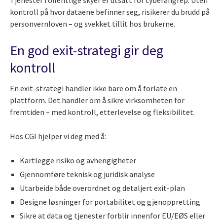
Tjenester i offentlige skyer er utsatt for cyberangrep. Uten
kontroll på hvor dataene befinner seg, risikerer du brudd på
personvernloven – og svekket tillit hos brukerne.
En god exit-strategi gir deg
kontroll
En exit-strategi handler ikke bare om å forlate en
plattform. Det handler om å sikre virksomheten for
fremtiden – med kontroll, etterlevelse og fleksibilitet.
Hos CGI hjelper vi deg med å:
Kartlegge risiko og avhengigheter
Gjennomføre teknisk og juridisk analyse
Utarbeide både overordnet og detaljert exit-plan
Designe løsninger for portabilitet og gjenoppretting
Sikre at data og tjenester forblir innenfor EU/EØS eller