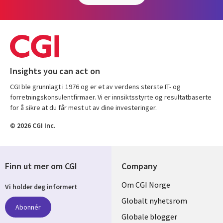
Insights you can act on
CGI ble grunnlagt i 1976 og er et av verdens største IT- og
forretningskonsulentfirmaer. Vi er innsiktsstyrte og resultatbaserte
for å sikre at du får mest ut av dine investeringer.
© 2026 CGI Inc.
Finn ut mer om CGI
Company
Useful
Om CGI Norge
Vi holder deg informert
links
Globalt nyhetsrom
Abonnér
NORWAY
Globale blogger