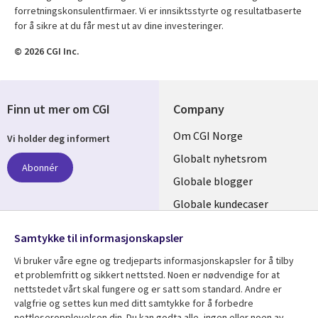
forretningskonsulentfirmaer. Vi er innsiktsstyrte og resultatbaserte
for å sikre at du får mest ut av dine investeringer.
© 2026 CGI Inc.
Finn ut mer om CGI
Company
Useful
Om CGI Norge
Vi holder deg informert
links
Globalt nyhetsrom
Abonnér
NORWAY
Globale blogger
Globale kundecaser
Globalt mediasenter
følg oss
Samtykke til informasjonskapsler
Social
Vi bruker våre egne og tredjeparts informasjonskapsler for å tilby
Media
et problemfritt og sikkert nettsted. Noen er nødvendige for at
nettstedet vårt skal fungere og er satt som standard. Andre er
NORWAY
valgfrie og settes kun med ditt samtykke for å forbedre
nettleseropplevelsen din. Du kan godta alle, ingen eller noen av