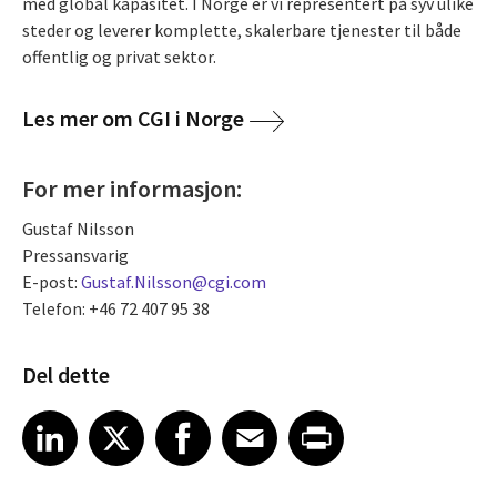
med global kapasitet. I Norge er vi representert på syv ulike
steder og leverer komplette, skalerbare tjenester til både
offentlig og privat sektor.
Les mer om CGI i Norge
For mer informasjon:
Gustaf Nilsson
Pressansvarig
E-post:
Gustaf.Nilsson@cgi.com
Telefon: +46 72 407 95 38
Del dette
Share article on LinkedIn
Share article on X
Share article on Facebook
Share article on Email
Share article on Print
LinkedIn
X
Facebook
Email
Print