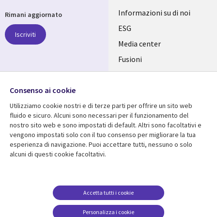
Useful
Informazioni su di noi
Rimani aggiornato
links
ESG
Iscriviti
ITALY
Media center
Fusioni
IT
Investitori
Seguici su
Consenso ai cookie
Uffici
Utilizziamo cookie nostri e di terze parti per offrire un sito web
fluido e sicuro. Alcuni sono necessari per il funzionamento del
nostro sito web e sono impostati di default. Altri sono facoltativi e
vengono impostati solo con il tuo consenso per migliorare la tua
Centro risorse
Aiuto
esperienza di navigazione. Puoi accettare tutti, nessuno o solo
alcuni di questi cookie facoltativi.
Library
Legal
Articles
Accessibilità
Links
ITALY
Brochures
Politica sulla privacy
ITALY
IT
Videos
Avviso legale
Accetta tutti i cookie
Events
Web privacy
IT
Personalizza i cookie