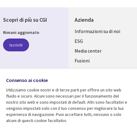
Scopri di più su CGI
Azienda
Useful
Informazioni su di noi
Rimani aggiornato
links
ESG
Iscriviti
ITALY
Media center
Fusioni
IT
Investitori
Seguici su
Consenso ai cookie
Uffici
Utilizziamo cookie nostri e di terze parti per offrire un sito web
fluido e sicuro. Alcuni sono necessari per il funzionamento del
nostro sito web e sono impostati di default. Altri sono facoltativi e
vengono impostati solo con il tuo consenso per migliorare la tua
Centro risorse
Aiuto
esperienza di navigazione. Puoi accettare tutti, nessuno o solo
alcuni di questi cookie facoltativi.
Library
Legal
Articles
Accessibilità
Links
ITALY
Brochures
Politica sulla privacy