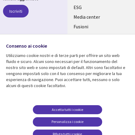
links
ESG
Iscriviti
ITALY
Media center
Fusioni
IT
Investitori
Seguici su
Consenso ai cookie
Uffici
Utilizziamo cookie nostri e di terze parti per offrire un sito web
fluido e sicuro. Alcuni sono necessari per il funzionamento del
nostro sito web e sono impostati di default. Altri sono facoltativi e
vengono impostati solo con il tuo consenso per migliorare la tua
Centro risorse
Aiuto
esperienza di navigazione. Puoi accettare tutti, nessuno o solo
alcuni di questi cookie facoltativi.
Library
Legal
Articles
Accessibilità
Links
ITALY
Brochures
Politica sulla privacy
ITALY
IT
Videos
Avviso legale
Accetta tutti i cookie
Events
Web privacy
IT
Personalizza i cookie
Viewpoints
Gestione dei cookie
Rifiuta tutti i cookie