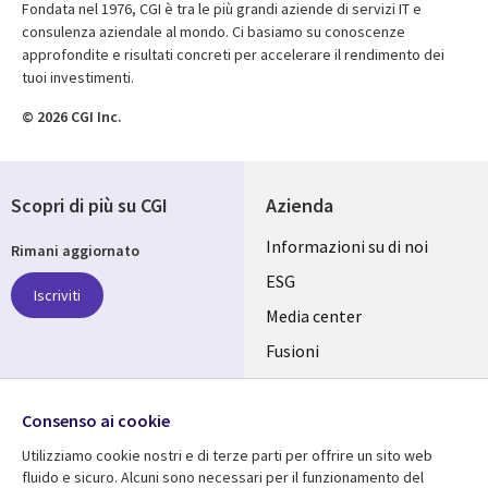
Fondata nel 1976, CGI è tra le più grandi aziende di servizi IT e
consulenza aziendale al mondo. Ci basiamo su conoscenze
approfondite e risultati concreti per accelerare il rendimento dei
tuoi investimenti.
© 2026 CGI Inc.
Scopri di più su CGI
Azienda
Useful
Informazioni su di noi
Rimani aggiornato
links
ESG
Iscriviti
ITALY
Media center
Fusioni
IT
Investitori
Seguici su
Consenso ai cookie
Uffici
Utilizziamo cookie nostri e di terze parti per offrire un sito web
fluido e sicuro. Alcuni sono necessari per il funzionamento del