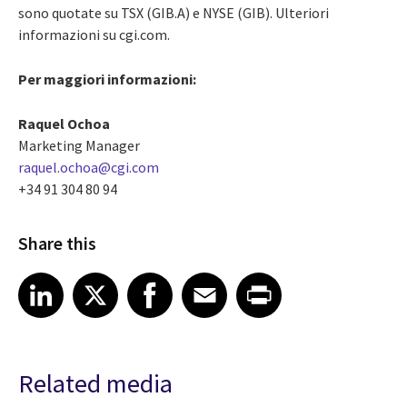
sono quotate su TSX (GIB.A) e NYSE (GIB). Ulteriori
informazioni su cgi.com.
Per maggiori informazioni:
Raquel Ochoa
Marketing Manager
raquel.ochoa@cgi.com
+34 91 304 80 94
Share this
Share article on LinkedIn
Share article on X
Share article on Facebook
Share article on Email
Share article on Print
LinkedIn
X
Facebook
Email
Print
Related media