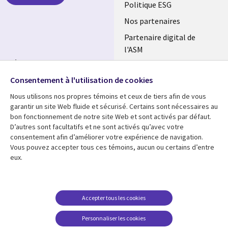
FRANCE
Politique ESG
Nos partenaires
Partenaire digital de
l'ASM
Suivez-nous
Salle de presse
Consentement à l'utilisation de cookies
Social
Fusions
Media
Nous utilisons nos propres témoins et ceux de tiers afin de vous
FRANCE
garantir un site Web fluide et sécurisé. Certains sont nécessaires au
bon fonctionnement de notre site Web et sont activés par défaut.
Ressources
Support
D’autres sont facultatifs et ne sont activés qu’avec votre
consentement afin d’améliorer votre expérience de navigation.
Library
Legal
Articles
Accessibilité
Vous pouvez accepter tous ces témoins, aucun ou certains d’entre
eux.
Links
FRANCE
Blog
Protection des données
FRANCE
Études de cas
Restrictions et
conditions juridiques
Événements
Accepter tous les cookies
FAQ Carrières
Podcasts
Personnaliser les cookies
Centre de gestion des
Points de vue