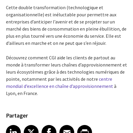
Cette double transformation (technologique et
organisationnelle) est inéluctable pour permettre aux
entreprises d’anticiper l’avenir et de se projeter sur un
marché des biens de consommation en pleine ébullition, de
plus en plus tourné vers une économie du service. Elle est
d’ailleurs en marche et on ne peut que s’en réjouir.
Découvrez comment CGI aide les clients de partout au
monde à transformer leurs chaînes d’approvisionnement et
leurs écosystèmes grâce à des technologies numériques de
pointe, notamment par les activités de notre
centre
mondial d’excellence en chaîne d’approvisionnement
à
Lyon, en France.
Partager
Share article on LinkedIn
Share article on X
Share article on Facebook
Share article on Email
Share article on Print
LinkedIn
X
Facebook
Email
Print