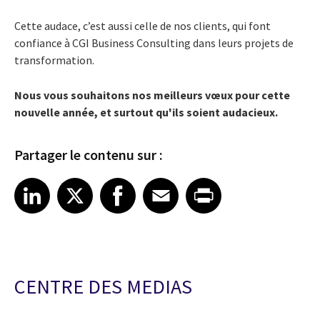
Cette audace, c’est aussi celle de nos clients, qui font
confiance à CGI Business Consulting dans leurs projets de
transformation.
Nous vous souhaitons nos meilleurs vœux pour cette
nouvelle année, et surtout qu'ils soient audacieux.
Partager le contenu sur :
Share article on LinkedIn
Share article on X
Share article on Facebook
Share article on Email
Share article on Print
LinkedIn
X
Facebook
Email
Print
CENTRE DES MEDIAS