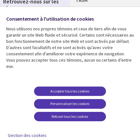
l'ASM
Retrouvez-nous sur les
réseaux
Salle de presse
Consentement à l'utilisation de cookies
Social
Fusions
Media
Nous utilisons nos propres témoins et ceux de tiers afin de vous
FRANCE
garantir un site Web fluide et sécurisé. Certains sont nécessaires au
bon fonctionnement de notre site Web et sont activés par défaut.
Ressources
Support
D’autres sont facultatifs et ne sont activés qu’avec votre
consentement afin d’améliorer votre expérience de navigation.
Library
Legal
Articles
Accessibilité
Vous pouvez accepter tous ces témoins, aucun ou certains d’entre
eux.
Links
FRANCE
Blog
Protection des données
FRANCE
Études de cas
Restrictions et
conditions juridiques
Événements
Accepter tous les cookies
FAQ Carrières
Podcasts
Personnaliser les cookies
Centre de gestion des
Points de vue
témoins
Refuser tous les cookies
Vidéos
En voir plus
Gestion des cookies