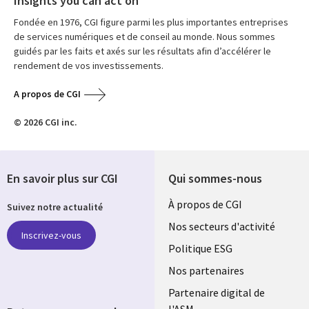
Insights you can act on
Fondée en 1976, CGI figure parmi les plus importantes entreprises
de services numériques et de conseil au monde. Nous sommes
guidés par les faits et axés sur les résultats afin d’accélérer le
rendement de vos investissements.
A propos de CGI
© 2026 CGI inc.
En savoir plus sur CGI
Qui sommes-nous
Useful
À propos de CGI
Suivez notre actualité
links
Nos secteurs d'activité
Inscrivez-vous
FRANCE
Politique ESG
Nos partenaires
Partenaire digital de