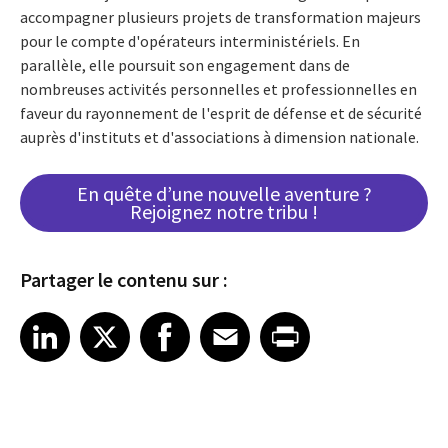
accompagner plusieurs projets de transformation majeurs
pour le compte d'opérateurs interministériels. En
parallèle, elle poursuit son engagement dans de
nombreuses activités personnelles et professionnelles en
faveur du rayonnement de l'esprit de défense et de sécurité
auprès d'instituts et d'associations à dimension nationale.
En quête d’une nouvelle aventure ?
Rejoignez notre tribu !
Partager le contenu sur :
Share article on LinkedIn
Share article on X
Share article on Facebook
Share article on Email
Share article on Print
LinkedIn
X
Facebook
Email
Print