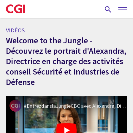
Skip
to
main
content
VIDÉOS
Welcome to the Jungle -
Découvrez le portrait d'Alexandra,
Directrice en charge des activités
conseil Sécurité et Industries de
Défense
#EntrezdanslaJungleCBC avec Alexandra, Directrice Conseil