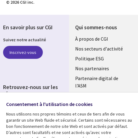
© 2026 CGI inc.
En savoir plus sur CGI
Qui sommes-nous
Useful
À propos de CGI
Suivez notre actualité
links
Nos secteurs d'activité
Inscrivez-vous
FRANCE
Politique ESG
Nos partenaires
Partenaire digital de
l'ASM
Retrouvez-nous sur les
réseaux
Salle de presse
Consentement à l'utilisation de cookies
Social
Fusions
Media
Nous utilisons nos propres témoins et ceux de tiers afin de vous
FRANCE
garantir un site Web fluide et sécurisé. Certains sont nécessaires au
bon fonctionnement de notre site Web et sont activés par défaut.
Ressources
Support
D’autres sont facultatifs et ne sont activés qu’avec votre