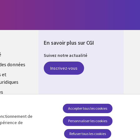
En savoir plus sur CGI
é
Suivez notre actualité
E
des données
Inscrivez-vous
s et
uridiques
es
estion des
Accepter tous les cookies
 fonctionnement de
Retrouvez-nous sur les réseaux
Personnaliser les cookies
expérience de
Social Media FRANCE
Refuser tous les cookies