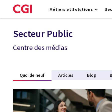
Skip
to
Métiers et Solutions
Se
main
content
Secteur Public
Centre des médias
Quoi de neuf
(active tab)
Articles
Blog
B