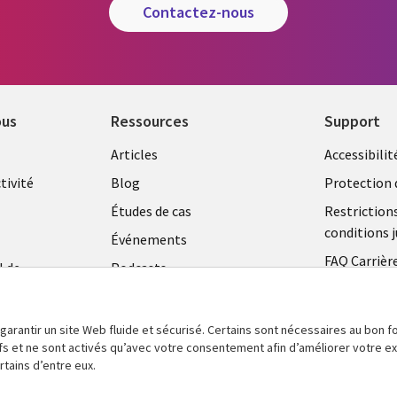
contactez-nous
ous
Ressources
Support
Library
Legal
Articles
Accessibilit
Links
FRANC
tivité
Blog
Protection 
FRANCE
Études de cas
Restriction
conditions j
Événements
FAQ Carrièr
l de
Podcasts
Centre de g
Points de vue
témoins
Vidéos
 garantir un site Web fluide et sécurisé. Certains sont nécessaires au bon
tifs et ne sont activés qu’avec votre consentement afin d’améliorer votre 
En voir plus
tains d’entre eux.