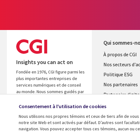
Qui sommes-n
Useful
À propos de CGI
Insights you can act on
links
Nos secteurs d'ac
Fondée en 1976, CGI figure parmi les
FRANCE
Politique ESG
plus importantes entreprises de
Nos partenaires
services numériques et de conseil
au monde. Nous sommes guidés par
Partenaire digita
les faits et axés sur les résultats afin
l'ASM
d’accélérer le rendement de vos
Consentement à l'utilisation de cookies
investissements.
Salle de presse
Nous utilisons nos propres témoins et ceux de tiers afin de vous
Fusions
notre site Web et sont activés par défaut. D’autres sont faculta
A propos de CGI
navigation. Vous pouvez accepter tous ces témoins, aucun ou cer
© 2026 CGI inc.