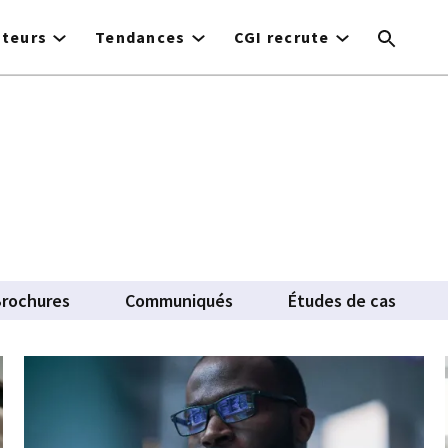
cteurs
Tendances
CGI recrute
rochures
Communiqués
Études de cas