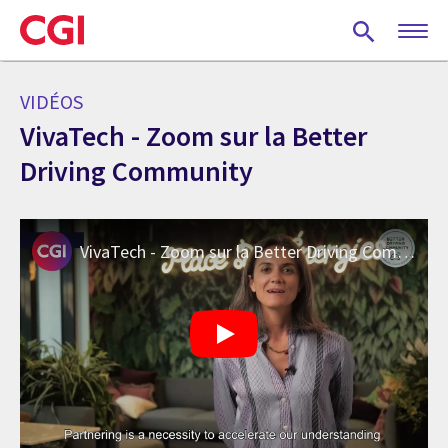
Skip
to
main
content
VIDÉOS
VivaTech - Zoom sur la Better
Driving Community
VivaTech - Zoom sur la Better Driving Community