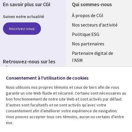
En savoir plus sur CGI
Qui sommes-nous
Useful
À propos de CGI
Suivez notre actualité
links
Nos secteurs d'activité
Inscrivez-vous
FRANCE
Politique ESG
Nos partenaires
Partenaire digital de
l'ASM
Retrouvez-nous sur les
réseaux
Salle de presse
Consentement à l'utilisation de cookies
Social
Fusions
Media
Nous utilisons nos propres témoins et ceux de tiers afin de vous
FRANCE
garantir un site Web fluide et sécurisé. Certains sont nécessaires au
bon fonctionnement de notre site Web et sont activés par défaut.
Ressources
Support
D’autres sont facultatifs et ne sont activés qu’avec votre
consentement afin d’améliorer votre expérience de navigation.
Library
Legal
Articles
Accessibilité
Vous pouvez accepter tous ces témoins, aucun ou certains d’entre
eux.
Links
FRANCE
Blog
Protection des données