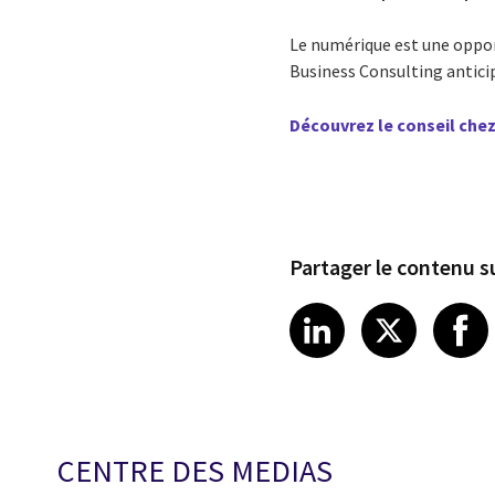
Le numérique est une oppo
Business Consulting antici
Découvrez le conseil chez
Partager le contenu su
Share article
Share art
Shar
LinkedIn
X
CENTRE DES MEDIAS