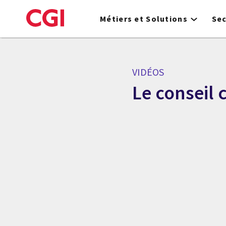
Skip
to
Métiers et Solutions
Se
main
content
VIDÉOS
Le conseil 