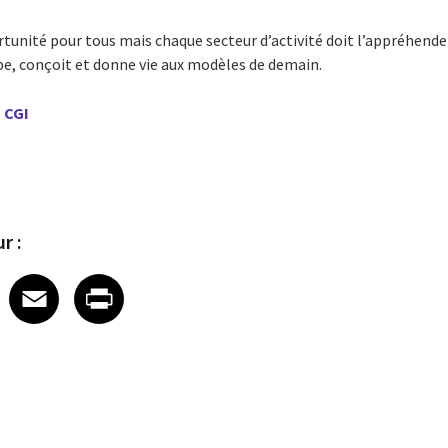
rtunité pour tous mais chaque secteur
d’activité doit l’appréhend
pe, conçoit et donne vie aux modèles de demain.
 CGI
r :
 on LinkedIn
icle on X
e article on Facebook
Share article on Email
Share article on Print
Facebook
Email
Print