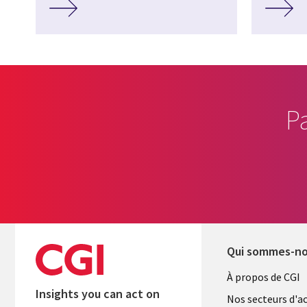
P
Qui sommes-n
Useful
À propos de CGI
Insights you can act on
links
Nos secteurs d'ac