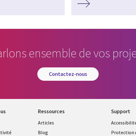
arlons ensemble de vos proje
contactez-nous
ous
Ressources
Support
Library
Legal
Articles
Accessibilit
Links
FRANC
tivité
Blog
Protection 