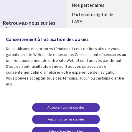
Nos partenaires
Partenaire digital de
l'ASM
Retrouvez-nous sur les
réseaux
Salle de presse
Consentement à l'utilisation de cookies
Social
Fusions
Media
Nous utilisons nos propres témoins et ceux de tiers afin de vous
FRANCE
garantir un site Web fluide et sécurisé. Certains sont nécessaires au
bon fonctionnement de notre site Web et sont activés par défaut.
Ressources
Support
D’autres sont facultatifs et ne sont activés qu’avec votre
consentement afin d’améliorer votre expérience de navigation.
Library
Legal
Articles
Accessibilité
Vous pouvez accepter tous ces témoins, aucun ou certains d’entre
eux.
Links
FRANCE
Blog
Protection des données
FRANCE
Études de cas
Restrictions et
conditions juridiques
Événements
Accepter tous les cookies
FAQ Carrières
Podcasts
Personnaliser les cookies
Centre de gestion des
Points de vue
témoins
Refuser tous les cookies