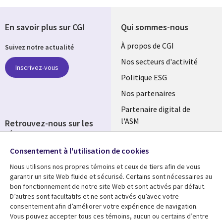
En savoir plus sur CGI
Qui sommes-nous
Useful
À propos de CGI
Suivez notre actualité
links
Nos secteurs d'activité
Inscrivez-vous
FRANCE
Politique ESG
Nos partenaires
Partenaire digital de
l'ASM
Retrouvez-nous sur les
réseaux
Salle de presse
Consentement à l'utilisation de cookies
Social
Fusions
Media
Nous utilisons nos propres témoins et ceux de tiers afin de vous
FRANCE
garantir un site Web fluide et sécurisé. Certains sont nécessaires au
bon fonctionnement de notre site Web et sont activés par défaut.
Ressources
Support
D’autres sont facultatifs et ne sont activés qu’avec votre
consentement afin d’améliorer votre expérience de navigation.
Library
Legal
Articles
Accessibilité
Vous pouvez accepter tous ces témoins, aucun ou certains d’entre