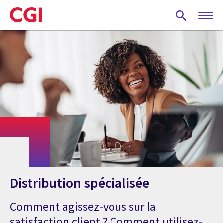
Skip
to
main
content
Distribution spécialisée
Comment agissez-vous sur la
satisfaction client ? Comment utilisez-