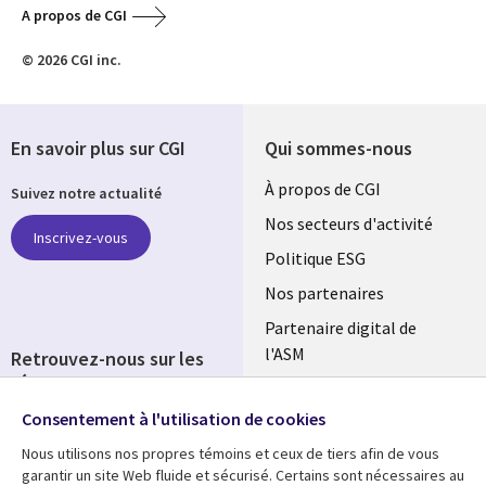
A propos de CGI
© 2026 CGI inc.
En savoir plus sur CGI
Qui sommes-nous
Useful
À propos de CGI
Suivez notre actualité
links
Nos secteurs d'activité
Inscrivez-vous
FRANCE
Politique ESG
Nos partenaires
Partenaire digital de
l'ASM
Retrouvez-nous sur les
réseaux
Salle de presse
Consentement à l'utilisation de cookies
Social
Fusions
Media
Nous utilisons nos propres témoins et ceux de tiers afin de vous
FRANCE
garantir un site Web fluide et sécurisé. Certains sont nécessaires au