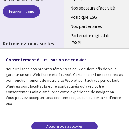
links
Nos secteurs d'activité
Inscrivez-vous
FRANCE
Politique ESG
Nos partenaires
Partenaire digital de
l'ASM
Retrouvez-nous sur les
réseaux
Salle de presse
Consentement à l'utilisation de cookies
Social
Fusions
Media
Nous utilisons nos propres témoins et ceux de tiers afin de vous
FRANCE
garantir un site Web fluide et sécurisé. Certains sont nécessaires au
bon fonctionnement de notre site Web et sont activés par défaut.
Ressources
Support
D’autres sont facultatifs et ne sont activés qu’avec votre
consentement afin d’améliorer votre expérience de navigation.
Library
Legal
Articles
Accessibilité
Vous pouvez accepter tous ces témoins, aucun ou certains d’entre
eux.
Links
FRANCE
Blog
Protection des données
FRANCE
Études de cas
Restrictions et
conditions juridiques
Événements
Accepter tous les cookies