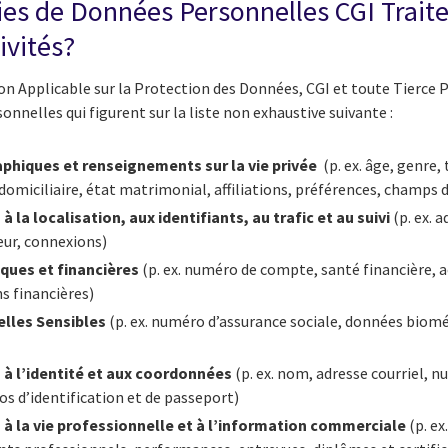
ies de Données Personnelles CGI Traite-
ivités?
ion Applicable sur la Protection des Données, CGI et toute Tierce P
nnelles qui figurent sur la liste non exhaustive suivante :
hiques et renseignements sur la vie privée
(p. ex. âge, genre, 
domiciliaire, état matrimonial, affiliations, préférences, champs d
 la localisation, aux identifiants, au trafic et au suivi
(p. ex. 
eur, connexions)
ues et financières
(p. ex. numéro de compte, santé financière, ac
ns financières)
lles Sensibles
(p. ex. numéro d’assurance sociale, données biom
 à l’identité et aux coordonnées
(p. ex. nom, adresse courriel, 
s d’identification et de passeport)
 à la vie professionnelle et à l’information commerciale
(p. ex