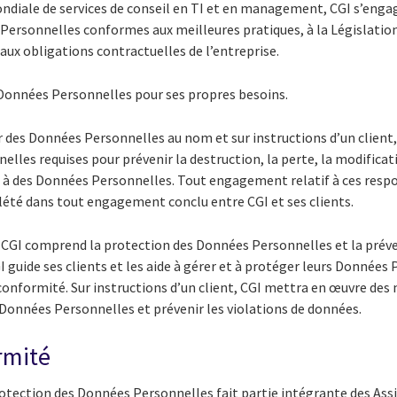
ndiale de services de conseil en TI et en management, CGI s’enga
Personnelles conformes aux meilleures pratiques, à la Législation
ux obligations contractuelles de l’entreprise.
s Données Personnelles pour ses propres besoins.
 des Données Personnelles au nom et sur instructions d’un client,
elles requises pour prévenir la destruction, la perte, la modificat
al à des Données Personnelles. Tout engagement relatif à ces resp
lété dans tout engagement conclu entre CGI et ses clients.
e CGI comprend la protection des Données Personnelles et la préve
I guide ses clients et les aide à gérer et à protéger leurs Données
onformité. Sur instructions d’un client, CGI mettra en œuvre des 
 Données Personnelles et prévenir les violations de données.
rmité
otection des Données Personnelles fait partie intégrante des Assis