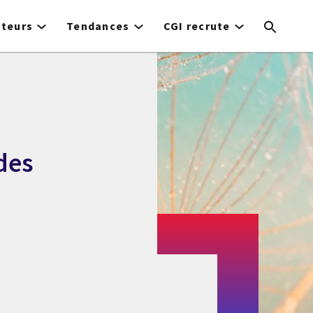
cteurs
Tendances
CGI recrute
des