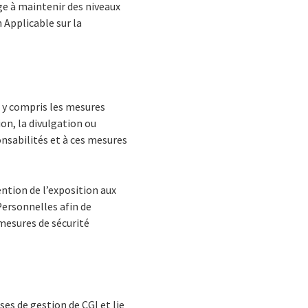
ge à maintenir des niveaux
 Applicable sur la
 y compris les mesures
ion, la divulgation ou
onsabilités et à ces mesures
ntion de l’exposition aux
 Personnelles afin de
mesures de sécurité
es de gestion de CGI et lie