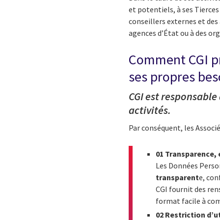
et potentiels, à ses Tierces
conseillers externes et des
agences d’État ou à des or
Comment CGI pro
ses propres bes
CGI est responsable
activités.
Par conséquent, les Associ
01 Transparence, é
Les Données Perso
transparent
e, con
CGI fournit des re
format facile à co
02 Restriction d’u