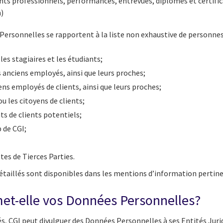
nts professionnels, performances, entrevues, diplômes et certific
n)
ersonnelles se rapportent à la liste non exhaustive de personnes q
 les stagiaires et les étudiants;
es anciens employés, ainsi que leurs proches;
ens employés de clients, ainsi que leurs proches;
ou les citoyens de clients;
ts de clients potentiels;
b de CGI;
tes de Tierces Parties.
taillés sont disponibles dans les mentions d’information pertine
met-elle vos Données Personnelles?
és, CGI peut divulguer des Données Personnelles à ses Entités Jurid