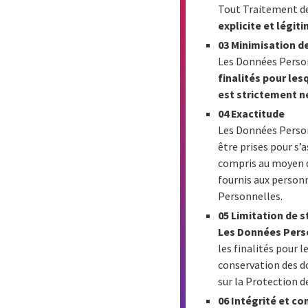
Tout Traitement de
explicite et légit
03 Minimisation 
Les Données Person
finalités pour les
est strictement n
04 Exactitude
Les Données Person
être prises pour s’
compris au moyen d
fournis aux person
Personnelles.
05 Limitation de 
Les Données Perso
les finalités pour 
conservation des d
sur la Protection 
06 Intégrité et co