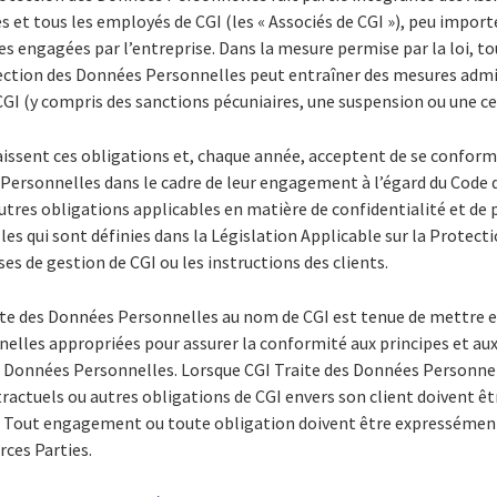
es et tous les employés de CGI (les « Associés de CGI »), peu impo
s engagées par l’entreprise. Dans la mesure permise par la loi, tou
ection des Données Personnelles peut entraîner des mesures admi
e CGI (y compris des sanctions pécuniaires, une suspension ou une c
aissent ces obligations et, chaque année, acceptent de se conforme
ersonnelles dans le cadre de leur engagement à l’égard du Code d’
utres obligations applicables en matière de confidentialité et de
les qui sont définies dans la Législation Applicable sur la Protect
ises de gestion de CGI ou les instructions des clients.
aite des Données Personnelles au nom de CGI est tenue de mettre
elles appropriées pour assurer la conformité aux principes et aux
s Données Personnelles. Lorsque CGI Traite des Données Personnel
actuels ou autres obligations de CGI envers son client doivent êtr
. Tout engagement ou toute obligation doivent être expressément
rces Parties.