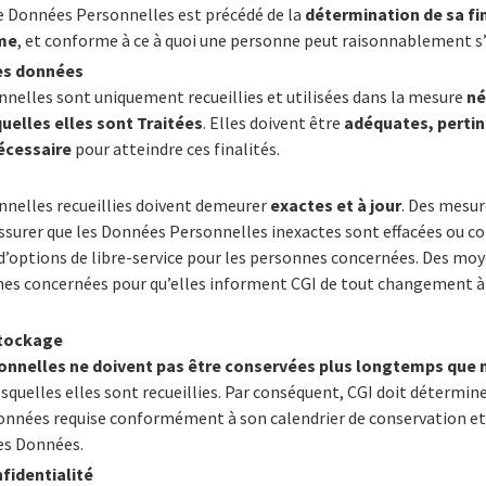
 Données Personnelles est précédé de la
détermination de sa fin
ime
, et conforme à ce à quoi une personne peut raisonnablement s
des données
nelles sont uniquement recueillies et utilisées dans la mesure
né
quelles elles sont Traitées
. Elles doivent être
adéquates, pertine
écessaire
pour atteindre ces finalités.
nelles recueillies doivent demeurer
exactes et à jour
. Des mesur
assurer que les Données Personnelles inexactes sont effacées ou cor
’options de libre-service pour les personnes concernées. Des moy
nes concernées pour qu’elles informent CGI de tout changement à
stockage
nnelles ne doivent pas être conservées plus longtemps que 
lesquelles elles sont recueillies. Par conséquent, CGI doit détermine
onnées requise conformément à son calendrier de conservation et 
des Données.
nfidentialité