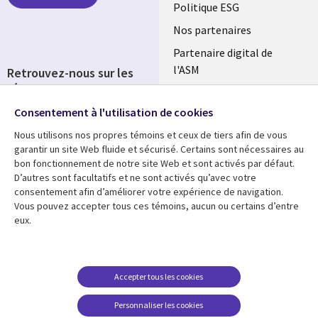
FRANCE
Politique ESG
Nos partenaires
Partenaire digital de
l'ASM
Retrouvez-nous sur les
réseaux
Salle de presse
Consentement à l'utilisation de cookies
Social
Fusions
Media
Nous utilisons nos propres témoins et ceux de tiers afin de vous
FRANCE
garantir un site Web fluide et sécurisé. Certains sont nécessaires au
bon fonctionnement de notre site Web et sont activés par défaut.
Ressources
Support
D’autres sont facultatifs et ne sont activés qu’avec votre
consentement afin d’améliorer votre expérience de navigation.
Library
Legal
Articles
Accessibilité
Vous pouvez accepter tous ces témoins, aucun ou certains d’entre
eux.
Links
FRANCE
Blog
Protection des données
FRANCE
Études de cas
Restrictions et
conditions juridiques
Événements
Accepter tous les cookies
FAQ Carrières
Podcasts
Personnaliser les cookies
Centre de gestion des
Points de vue