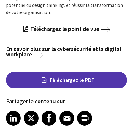
potentiel du design thinking, et réussir la transformation
de votre organisation.
Téléchargez le point de vue
En savoir plus sur la cybersécurité et la digital
workplace
Téléchargez le PDF
Partager le contenu sur :
Share on LinkedIn
Share on X
Share on Facebook
Share on Email
Share on Print
LinkedIn
X
Facebook
Email
Print