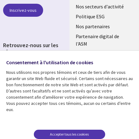
links
Nos secteurs d'activité
Inscrivez-vous
FRANCE
Politique ESG
Nos partenaires
Partenaire digital de
l'ASM
Retrouvez-nous sur les
réseaux
Salle de presse
Consentement à l'utilisation de cookies
Social
Fusions
Media
Nous utilisons nos propres témoins et ceux de tiers afin de vous
FRANCE
garantir un site Web fluide et sécurisé. Certains sont nécessaires au
bon fonctionnement de notre site Web et sont activés par défaut.
Ressources
Support
D’autres sont facultatifs et ne sont activés qu’avec votre
consentement afin d’améliorer votre expérience de navigation.
Library
Legal
Articles
Accessibilité
Vous pouvez accepter tous ces témoins, aucun ou certains d’entre
eux.
Links
FRANCE
Blog
Protection des données
FRANCE
Études de cas
Restrictions et
conditions juridiques
Événements
Accepter tous les cookies