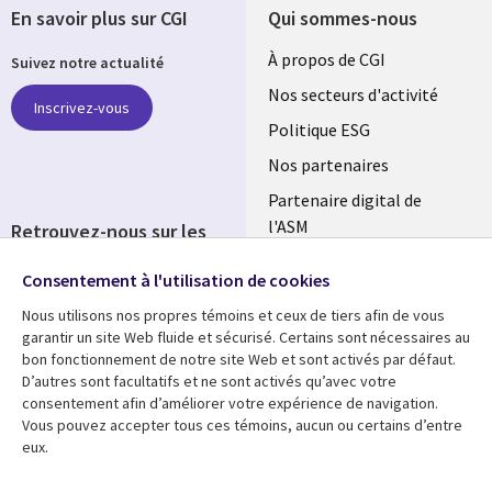
En savoir plus sur CGI
Qui sommes-nous
Useful
À propos de CGI
Suivez notre actualité
links
Nos secteurs d'activité
Inscrivez-vous
FRANCE
Politique ESG
Nos partenaires
Partenaire digital de
l'ASM
Retrouvez-nous sur les
réseaux
Salle de presse
Consentement à l'utilisation de cookies
Social
Fusions
Nous utilisons nos propres témoins et ceux de tiers afin de vous
Media
garantir un site Web fluide et sécurisé. Certains sont nécessaires au
FRANCE
bon fonctionnement de notre site Web et sont activés par défaut.
D’autres sont facultatifs et ne sont activés qu’avec votre
Ressources
Support
consentement afin d’améliorer votre expérience de navigation.
Library
Legal
Vous pouvez accepter tous ces témoins, aucun ou certains d’entre
Articles
Accessibilité
eux.
Links
FRANCE
Blog
Protection des données