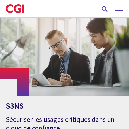
Skip
to
main
content
S3NS
Sécuriser les usages critiques dans un
cloud de confiance