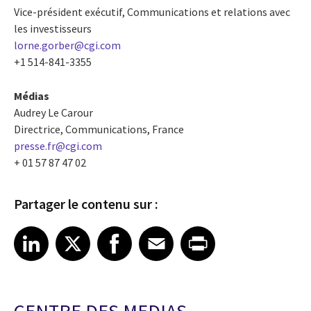
Vice-président exécutif, Communications et relations avec
les investisseurs
lorne.gorber@cgi.com
+1 514-841-3355
Médias
Audrey Le Carour
Directrice, Communications, France
presse.fr@cgi.com
+ 01 57 87 47 02
Partager le contenu sur :
Share article on LinkedIn
Share article on X
Share article on Facebook
Share article on Email
Share article on Print
LinkedIn
X
Facebook
Email
Print
CENTRE DES MEDIAS