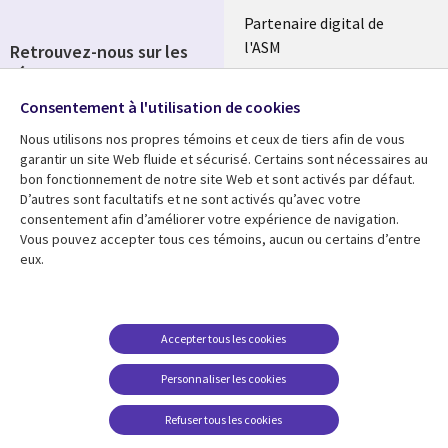
Partenaire digital de
l'ASM
Retrouvez-nous sur les
réseaux
Salle de presse
Consentement à l'utilisation de cookies
Social
Fusions
Media
Nous utilisons nos propres témoins et ceux de tiers afin de vous
FRANCE
garantir un site Web fluide et sécurisé. Certains sont nécessaires au
bon fonctionnement de notre site Web et sont activés par défaut.
Ressources
Support
D’autres sont facultatifs et ne sont activés qu’avec votre
consentement afin d’améliorer votre expérience de navigation.
Library
Legal
Articles
Accessibilité
Vous pouvez accepter tous ces témoins, aucun ou certains d’entre
eux.
Links
FRANCE
Blog
Protection des données
FRANCE
Études de cas
Restrictions et
conditions juridiques
Événements
Accepter tous les cookies
FAQ Carrières
Podcasts
Personnaliser les cookies
Centre de gestion des
Points de vue
témoins
Refuser tous les cookies
Vidéos