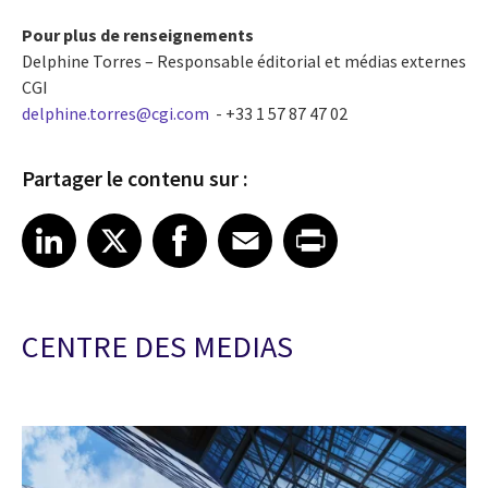
Pour plus de renseignements
Delphine Torres – Responsable éditorial et médias externes
CGI
delphine.torres@cgi.com
- +33 1 57 87 47 02
Partager le contenu sur :
Share article on LinkedIn
Share article on X
Share article on Facebook
Share article on Email
Share article on Print
LinkedIn
X
Facebook
Email
Print
CENTRE DES MEDIAS