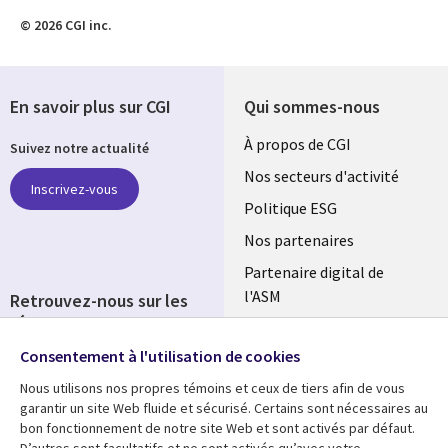
© 2026 CGI inc.
En savoir plus sur CGI
Qui sommes-nous
Useful
À propos de CGI
Suivez notre actualité
links
Nos secteurs d'activité
Inscrivez-vous
FRANCE
Politique ESG
Nos partenaires
Partenaire digital de
l'ASM
Retrouvez-nous sur les
réseaux
Salle de presse
Consentement à l'utilisation de cookies
Social
Fusions
Media
Nous utilisons nos propres témoins et ceux de tiers afin de vous
FRANCE
garantir un site Web fluide et sécurisé. Certains sont nécessaires au
bon fonctionnement de notre site Web et sont activés par défaut.
Ressources
Support
D’autres sont facultatifs et ne sont activés qu’avec votre