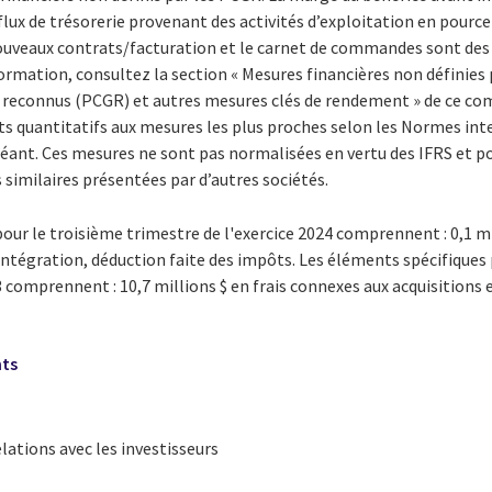
flux de trésorerie provenant des activités d’exploitation en pourc
ouveaux contrats/facturation et le carnet de commandes sont des
rmation, consultez la section « Mesures financières non définies 
econnus (PCGR) et autres mesures clés de rendement » de ce com
 quantitatifs aux mesures les plus proches selon les Normes int
chéant. Ces mesures ne sont pas normalisées en vertu des IFRS et p
similaires présentées par d’autres sociétés.
our le troisième trimestre de l'exercice 2024 comprennent : 0,1 mi
’intégration, déduction faite des impôts. Les éléments spécifiques
3 comprennent : 10,7 millions $ en frais connexes aux acquisitions 
.
nts
elations avec les investisseurs