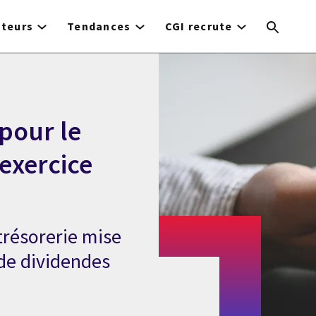
cteurs
Tendances
CGI recrute
 pour le
'exercice
 trésorerie mise
de dividendes