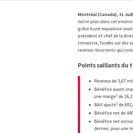
Montréal (Canada),
31 Juil
notre plan dans cet enviro
grâce à une expansion soute
président et chef de la dire
trimestre, fondés sur des 
revenus récurrents qui cons
Points saillants du 
Revenus de 3,67 mil
Bénéfice avant impô
1
une marge
de 16,2
1
BAII ajusté
de 602,
Bénéfice net de 440
Bénéfice net exclu
dernier, pour une 