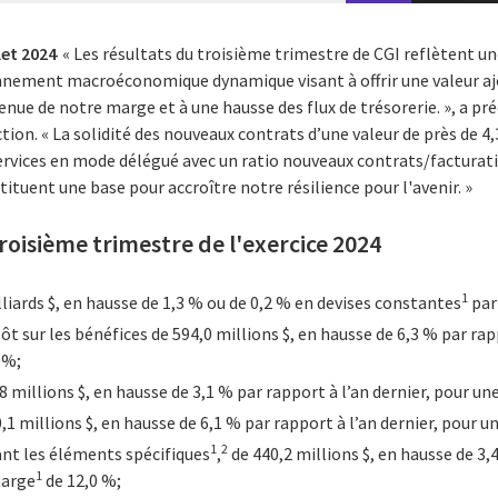
let 2024
« Les résultats du troisième trimestre de CGI reflètent un
nnement macroéconomique dynamique visant à offrir une valeur aj
nue de notre marge et à une hausse des flux de trésorerie. », a pré
ction. « La solidité des nouveaux contrats d’une valeur de près de 4,
services en mode délégué avec un ratio nouveaux contrats/facturat
tituent une base pour accroître notre résilience pour l'avenir. »
troisième trimestre de l'exercice 2024
1
liards $, en hausse de 1,3 % ou de 0,2 % en devises constantes
par 
t sur les bénéfices de 594,0 millions $, en hausse de 6,3 % par rapp
 %;
8 millions $, en hausse de 3,1 % par rapport à l’an dernier, pour u
,1 millions $, en hausse de 6,1 % par rapport à l’an dernier, pour 
1
2
ant les éléments spécifiques
,
de 440,2 millions $, en hausse de 3,
1
marge
de 12,0 %;