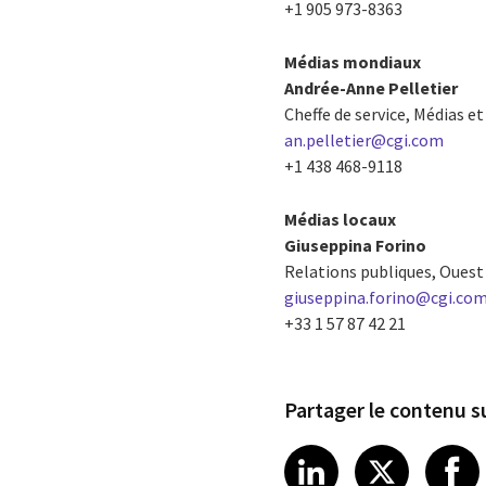
+1 905 973-8363
Médias mondiaux
Andrée-Anne Pelletier
Cheffe de service, Médias e
an.pelletier@cgi.com
+1 438 468-9118
Médias locaux
Giuseppina Forino
Relations publiques, Ouest 
giuseppina.forino@cgi.co
+33 1 57 87 42 21
Partager le contenu su
Share article
Share art
Shar
LinkedIn
X