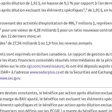
 après dilution de 1,91 $, en hausse de 9,1 % par rapport à l’an dern
1
2
 après dilution excluant les éléments spécifiques
,
de 1,91 $, en 
provenant des activités d’exploitation de 496,7 millions $, représe
1
pour une valeur de 4,28 milliards $ pour un ratio nouveaux contra
 des 12 derniers mois; et
1
des
de 27,56 milliards $ ou 1,9 fois les revenus annuels.
ts sont exprimés en dollars canadiens. Le rapport de gestion du 
 les états financiers consolidés résumés intermédiaires de la pério
les sur le site
cgi.com/investisseurs
; ils ont été déposés auprès
SEDAR+ à l’adresse
www.sedarplus.ca
et de la Securities and Excha
www.sec.gov
.
en devises constantes, le bénéfice par action après dilution exclu
 la marge du BAII ajusté, le bénéfice net excluant les éléments spé
léments spécifiques et le bénéfice par action après dilution exclu
financiers non définis par les PCGR. La marge du bénéfice avant im