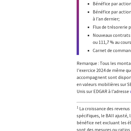
Bénéfice par action
Bénéfice par action
à l’an dernier;
Flux de trésorerie 
Nouveaux contrats
ou 111,7 % au cours
Carnet de comman
Remarque : Tous les montan
l'exercice 2024 de même que
accompagnent sont disponib
en valeurs mobilières sur 
Unis sur EDGAR à l’adresse
1
La croissance des revenus 
spécifiques, le BAII ajusté,
bénéfice net excluant les é
sont des mesures ou ratios 