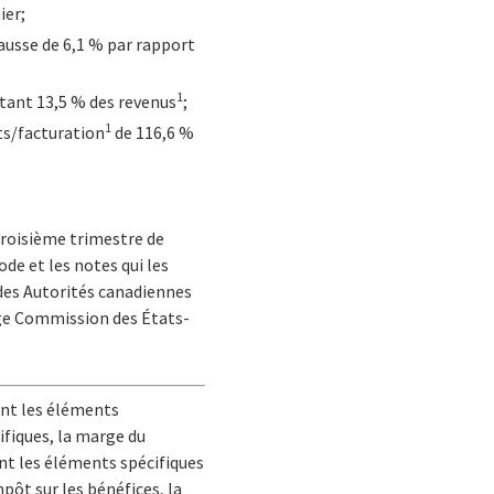
ier;
hausse de 6,1 % par rapport
1
ntant 13,5 % des revenus
;
1
ts/facturation
de 116,6 %
troisième trimestre de
de et les notes qui les
 des Autorités canadiennes
nge Commission des États-
ant les éléments
cifiques, la marge du
ant les éléments spécifiques
pôt sur les bénéfices, la