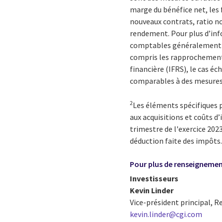
marge du bénéfice net, les 
nouveaux contrats, ratio n
rendement. Pour plus d’info
comptables généralement r
compris les rapprochements
financière (IFRS), le cas é
comparables à des mesures 
2
Les éléments spécifiques p
aux acquisitions et coûts d
trimestre de l'exercice 202
déduction faite des impôts
Pour plus de renseigneme
Investisseurs
Kevin Linder
Vice-président principal, R
kevin.linder@cgi.com