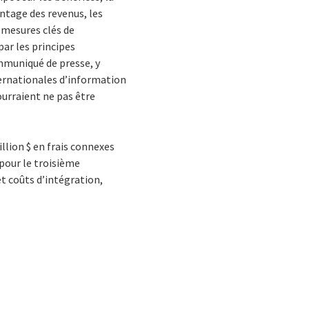
entage des revenus, les
 mesures clés de
par les principes
muniqué de presse, y
ernationales d’information
ourraient ne pas être
llion $ en frais connexes
 pour le troisième
et coûts d’intégration,