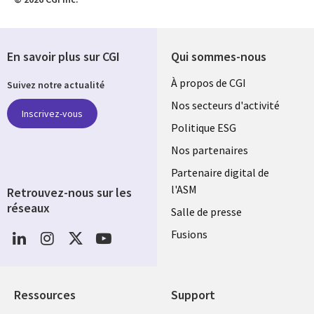
En savoir plus sur CGI
Qui sommes-nous
Useful
À propos de CGI
Suivez notre actualité
links
Nos secteurs d'activité
Inscrivez-vous
FRANCE
Politique ESG
Nos partenaires
Partenaire digital de
l'ASM
Retrouvez-nous sur les
réseaux
Salle de presse
Social
Fusions
Media
FRANCE
Ressources
Support