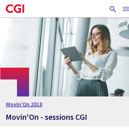
Skip
to
main
content
Movin'On 2018
Movin'On - sessions CGI