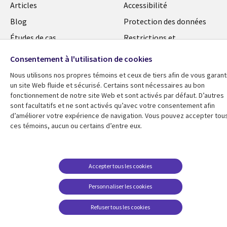
Library
Legal
Articles
Accessibilité
Links
FRANCE
Blog
Protection des données
FRANCE
Études de cas
Restrictions et
conditions juridiques
Événements
Consentement à l'utilisation de cookies
FAQ Carrières
Podcasts
Nous utilisons nos propres témoins et ceux de tiers afin de vous garant
Centre de gestion des
un site Web fluide et sécurisé. Certains sont nécessaires au bon
Points de vue
témoins
fonctionnement de notre site Web et sont activés par défaut. D’autres
Vidéos
sont facultatifs et ne sont activés qu’avec votre consentement afin
d’améliorer votre expérience de navigation. Vous pouvez accepter tou
En voir plus
ces témoins, aucun ou certains d’entre eux.
Accepter tous les cookies
Personnaliser les cookies
Refuser tous les cookies