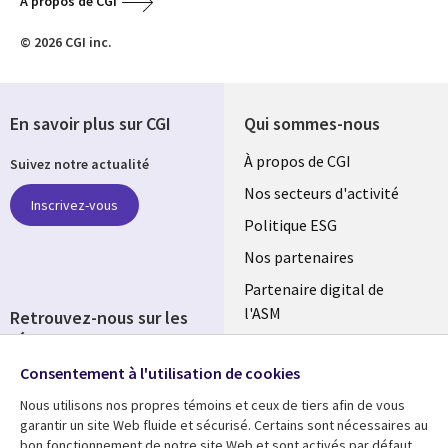
A propos de CGI
© 2026 CGI inc.
En savoir plus sur CGI
Qui sommes-nous
Useful
À propos de CGI
Suivez notre actualité
links
Nos secteurs d'activité
Inscrivez-vous
FRANCE
Politique ESG
Nos partenaires
Partenaire digital de
l'ASM
Retrouvez-nous sur les
réseaux
Salle de presse
Consentement à l'utilisation de cookies
Social
Fusions
Media
Nous utilisons nos propres témoins et ceux de tiers afin de vous
FRANCE
garantir un site Web fluide et sécurisé. Certains sont nécessaires au
bon fonctionnement de notre site Web et sont activés par défaut.