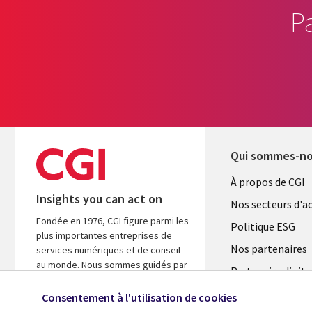
P
Qui sommes-n
Useful
À propos de CGI
Insights you can act on
links
Nos secteurs d'ac
Fondée en 1976, CGI figure parmi les
FRANCE
Politique ESG
plus importantes entreprises de
Nos partenaires
services numériques et de conseil
au monde. Nous sommes guidés par
Partenaire digita
les faits et axés sur les résultats afin
l'ASM
d’accélérer le rendement de vos
Consentement à l'utilisation de cookies
investissements.
Salle de presse