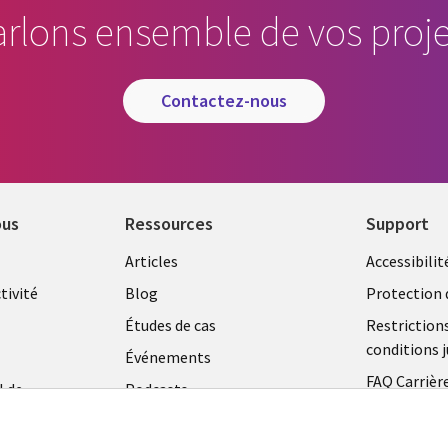
arlons ensemble de vos proje
contactez-nous
ous
Ressources
Support
Library
Legal
Articles
Accessibilit
Links
FRANC
tivité
Blog
Protection 
FRANCE
Études de cas
Restriction
conditions j
Événements
FAQ Carrièr
l de
Podcasts
Centre de g
Points de vue
témoins