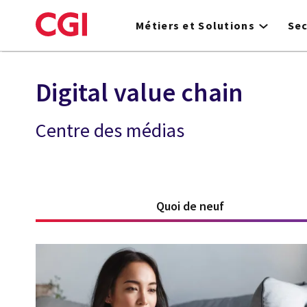
Skip
to
Métiers et Solutions
Se
main
content
Digital value chain
Centre des médias
Quoi de neuf
(active tab)