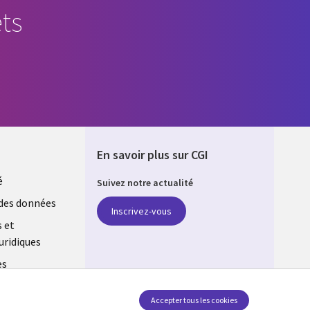
ts
En savoir plus sur CGI
é
Suivez notre actualité
E
des données
Inscrivez-vous
s et
uridiques
es
estion des
Accepter tous les cookies