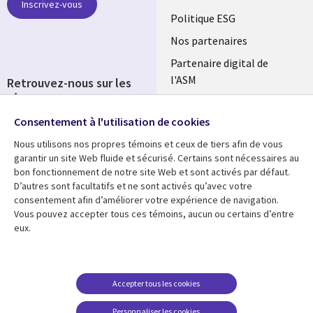
Inscrivez-vous
FRANCE
Politique ESG
Nos partenaires
Partenaire digital de
l'ASM
Retrouvez-nous sur les
réseaux
Salle de presse
Consentement à l'utilisation de cookies
Social
Fusions
Media
Nous utilisons nos propres témoins et ceux de tiers afin de vous
FRANCE
garantir un site Web fluide et sécurisé. Certains sont nécessaires au
bon fonctionnement de notre site Web et sont activés par défaut.
Ressources
Support
D’autres sont facultatifs et ne sont activés qu’avec votre
consentement afin d’améliorer votre expérience de navigation.
Library
Legal
Articles
Accessibilité
Vous pouvez accepter tous ces témoins, aucun ou certains d’entre
eux.
Links
FRANCE
Blog
Protection des données
FRANCE
Études de cas
Restrictions et
conditions juridiques
Événements
Accepter tous les cookies
FAQ Carrières
Podcasts
Personnaliser les cookies