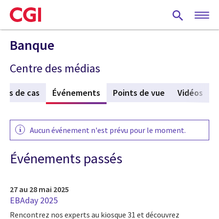
Skip
to
main
content
Banque
Centre des médias
des de cas
Événements
(active tab)
Points de vue
Vidéos
Aucun événement n'est prévu pour le moment.
Événements passés
27 au 28 mai 2025
EBAday 2025
Rencontrez nos experts au kiosque 31 et découvrez