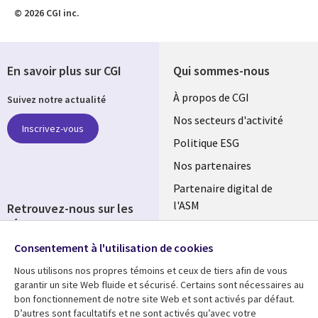
© 2026 CGI inc.
En savoir plus sur CGI
Qui sommes-nous
Useful
À propos de CGI
Suivez notre actualité
links
Nos secteurs d'activité
Inscrivez-vous
FRANCE
Politique ESG
Nos partenaires
Partenaire digital de
l'ASM
Retrouvez-nous sur les
réseaux
Salle de presse
Consentement à l'utilisation de cookies
Social
Fusions
Media
Nous utilisons nos propres témoins et ceux de tiers afin de vous
FRANCE
garantir un site Web fluide et sécurisé. Certains sont nécessaires au
bon fonctionnement de notre site Web et sont activés par défaut.
Ressources
Support
D’autres sont facultatifs et ne sont activés qu’avec votre