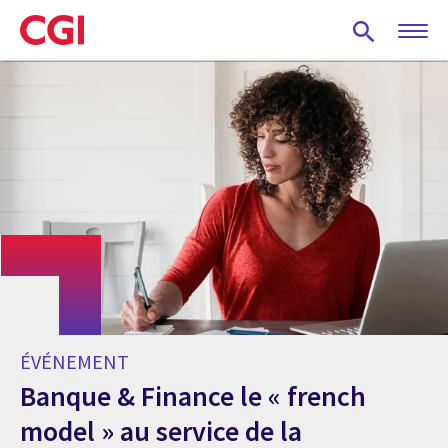
Skip
to
main
content
ÉVÉNEMENT
Banque & Finance le « french
model » au service de la