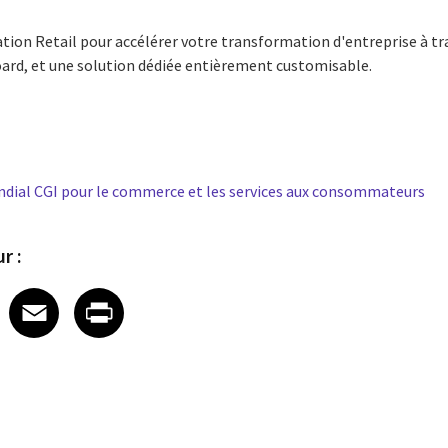
ion Retail pour accélérer votre transformation d'entreprise à tr
board, et une solution dédiée entièrement customisable.
dial CGI pour le commerce et les services aux consommateurs
r :
 on LinkedIn
icle on X
e article on Facebook
Share article on Email
Share article on Print
Facebook
Email
Print