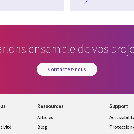
arlons ensemble de vos proje
contactez-nous
ous
Ressources
Support
Library
Legal
Articles
Accessibilit
Links
FRANC
tivité
Blog
Protection 