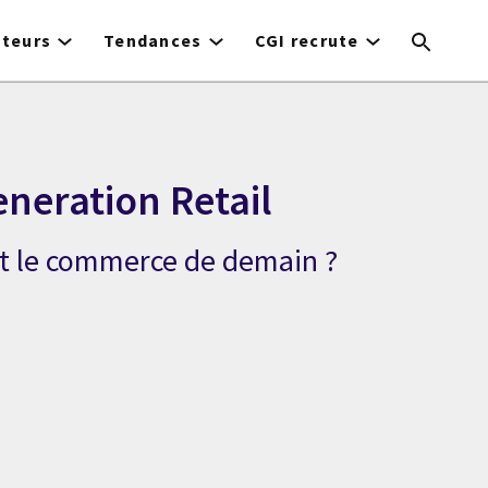
cteurs
Tendances
CGI recrute
neration Retail
ait le commerce de demain ?