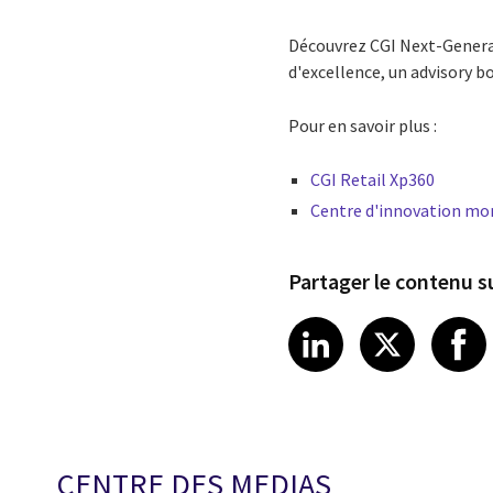
Découvrez CGI Next-Generat
d'excellence, un advisory 
Pour en savoir plus :
CGI Retail Xp360
Centre d'innovation mon
Partager le contenu su
Share article
Share art
Shar
LinkedIn
X
CENTRE DES MEDIAS