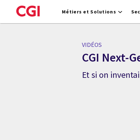
Skip
to
Métiers et Solutions
Se
main
content
VIDÉOS
CGI Next-Ge
Et si on invent