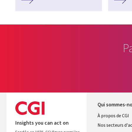
P
Qui sommes-n
Useful
À propos de CGI
Insights you can act on
links
Nos secteurs d'ac
Fondée en 1976, CGI figure parmi les